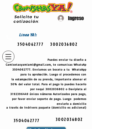
Solicita tu
Ingreso
cotización
:
Línea
YA!:
3504062777
3002036802
Puedes enviar tu diseño a
Camisetasyamiami@gmail.com
, te comunicas WhatsAp
3504062777
. Enviamos un boceto a tu WhatsApp
para tu
aprobación
. Luego si procedemos con
la
estampación
de su prenda, importante abonar el
50% del valor total. Para el pago lo puedes hacerlo
por nequi
3002036802
o Daviplata al
3192396449
únicos
números
Autorizados para pago,
por favor enviar soporte de pago. Luego podemos
enviarlo a domicilio
a través de Indrivers paquete (domicilio es adicional)
3002036802
3504062777