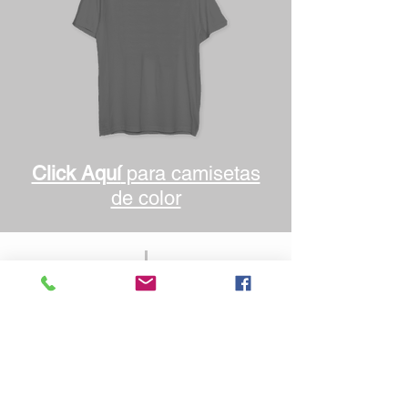
Click Aquí
para camisetas
de color
Productos
Nosotros
Contacto
Politica de Privacidad
Terminos y Condiciones
Blog