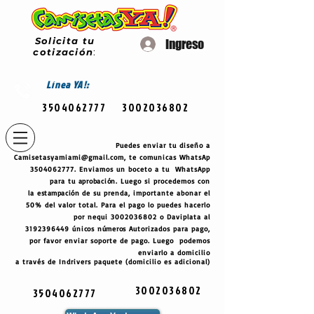
Solicita tu
Ingreso
cotización
:
Línea
YA!:
3504062777
3002036802
Puedes enviar tu diseño a
Camisetasyamiami@gmail.com
, te comunicas WhatsAp
3504062777
. Enviamos un boceto a tu WhatsApp
para tu
aprobación
. Luego si procedemos con
la
estampación
de su prenda, importante abonar el
50% del valor total. Para el pago lo puedes hacerlo
por nequi
3002036802
o Daviplata al
3192396449
únicos
números
Autorizados para pago,
por favor enviar soporte de pago. Luego podemos
enviarlo a domicilio
a través de Indrivers paquete (domicilio es adicional)
3002036802
3504062777