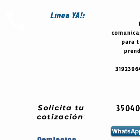
Línea
YA!:
comunica
para 
prend
319239
3504
Solicita tu
cotización
:
WhatsApp