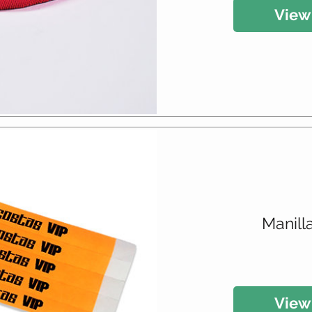
View
Manill
View