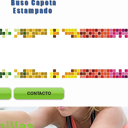
Buso Capota
Estampado
CONTACTO
illas