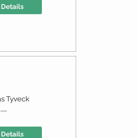
 Details
as Tyveck
 Details