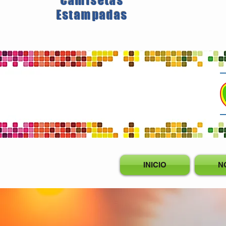
Camisetas
Estampadas
INICIO
N