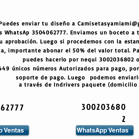
Puedes enviar tu diseño a
Camisetasyamiami@
s WhatsAp 3504062777. Enviamos un boceto a
tu
aprobación
. Luego si procedemos con la
esta
a, importante abonar el 50% del valor total. Pa
puedes hacerlo por nequi 3002036802 o
6449
únicos
números
Autorizados para pago, por
soporte de pago. Luego podemos enviarlo
a través de Indrivers paquete (domicilio 
300203680
062777
2
 Ventas
WhatsApp Ventas