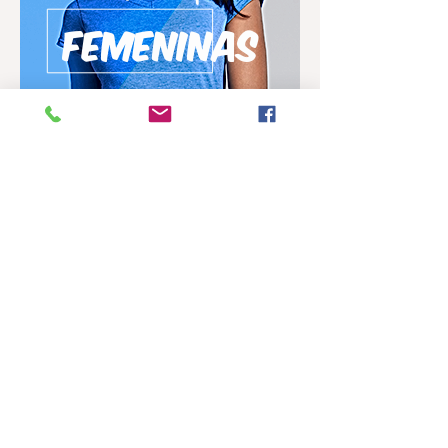
Femeninas
Camisetas
Polo