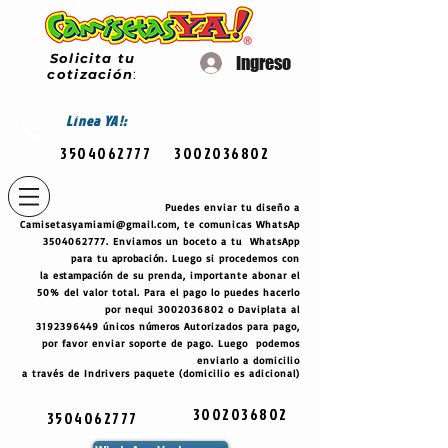
Solicita tu
Ingreso
cotización
:
Línea
YA!:
3504062777
3002036802
Puedes enviar tu diseño a
Camisetasyamiami@gmail.com
, te comunicas WhatsAp
3504062777
. Enviamos un boceto a tu WhatsApp
para tu
aprobación
. Luego si procedemos con
la
estampación
de su prenda, importante abonar el
50% del valor total. Para el pago lo puedes hacerlo
por nequi
3002036802
o Daviplata al
3192396449
únicos
números
Autorizados para pago,
por favor enviar soporte de pago. Luego podemos
enviarlo a domicilio
a través de Indrivers paquete (domicilio es adicional)
3002036802
3504062777