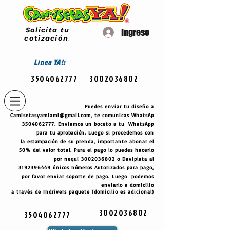
Solicita tu
Ingreso
cotización
:
Línea
YA!:
3504062777
3002036802
Puedes enviar tu diseño a
Camisetasyamiami@gmail.com
, te comunicas WhatsAp
3504062777
. Enviamos un boceto a tu WhatsApp
para tu
aprobación
. Luego si procedemos con
la
estampación
de su prenda, importante abonar el
50% del valor total. Para el pago lo puedes hacerlo
por nequi
3002036802
o Daviplata al
3192396449
únicos
números
Autorizados para pago,
por favor enviar soporte de pago. Luego podemos
enviarlo a domicilio
a través de Indrivers paquete (domicilio es adicional)
3002036802
3504062777