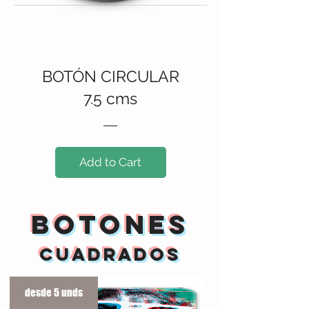
BOTÓN CIRCULAR
7.5 cms
Add to Cart
botones
cuadrados
desde 5 unds