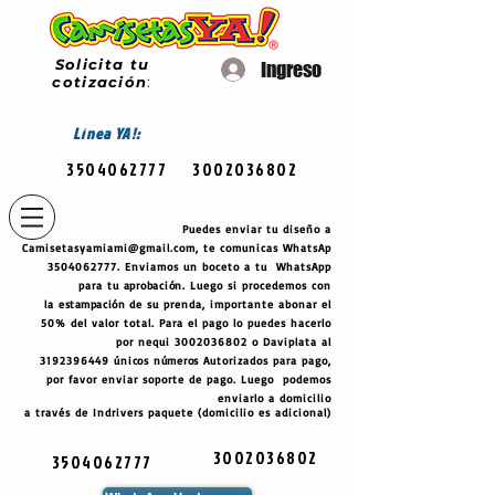
Solicita tu
Ingreso
cotización
:
Línea
YA!:
3504062777
3002036802
Puedes enviar tu diseño a
Camisetasyamiami@gmail.com
, te comunicas WhatsAp
3504062777
. Enviamos un boceto a tu WhatsApp
para tu
aprobación
. Luego si procedemos con
la
estampación
de su prenda, importante abonar el
50% del valor total. Para el pago lo puedes hacerlo
por nequi
3002036802
o Daviplata al
3192396449
únicos
números
Autorizados para pago,
por favor enviar soporte de pago. Luego podemos
enviarlo a domicilio
a través de Indrivers paquete (domicilio es adicional)
3002036802
3504062777