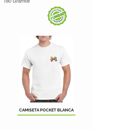
180 Gramos
CAMISETA POCKET BLANCA
CAMISETA LETTER B