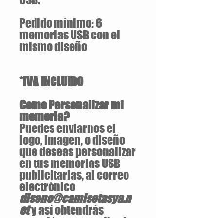
Pedido mínimo: 6
memorias USB con el
mismo diseño
*IVA INCLUIDO
Como Personalizar mi
memoria?
Puedes enviarnos el
logo, imagen, o diseño
que deseas personalizar
en tus memorias USB
publicitarias, al correo
electrónico
diseno@camisetasya.n
et
y así obtendrás