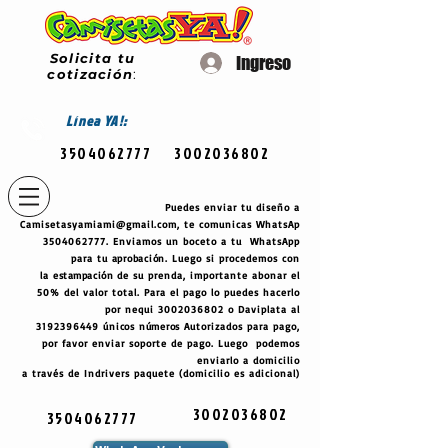
Solicita tu
Ingreso
cotización
:
Línea
YA!:
3504062777
3002036802
Puedes enviar tu diseño a
Camisetasyamiami@gmail.com
, te comunicas WhatsAp
3504062777
. Enviamos un boceto a tu WhatsApp
para tu
aprobación
. Luego si procedemos con
la
estampación
de su prenda, importante abonar el
50% del valor total. Para el pago lo puedes hacerlo
por nequi
3002036802
o Daviplata al
3192396449
únicos
números
Autorizados para pago,
por favor enviar soporte de pago. Luego podemos
enviarlo a domicilio
a través de Indrivers paquete (domicilio es adicional)
3002036802
3504062777