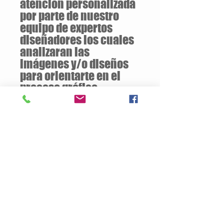
atención personalizada
por parte de nuestro
equipo de expertos
diseñadores los cuales
analizaran las
imágenes y/o diseños
para orientarte en el
proceso gráfico.
Descuentos
a partir de
12 unidades
de la
misma memoria USB.
Descripción del Producto
Memoria USB snake silicon tipo manilla
con capacidad de 4GB. Silicona ajustable,