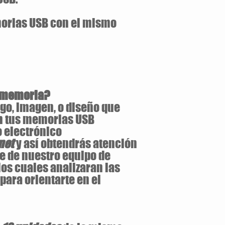
orias USB con el mismo
i memoria?
go, imagen, o diseño que
n tus memorias USB
o electrónico
net
y así obtendrás atención
e de nuestro equipo de
os cuales analizaran las
para orientarte en el