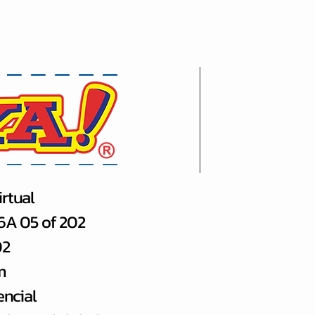
rtual
66A 05 of 202
02
m
encial