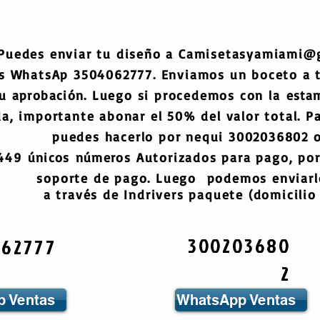
Puedes enviar tu diseño a
Camisetasyamiami@
s WhatsAp 3504062777. Enviamos un boceto a
tu
aprobación
. Luego si procedemos con la
esta
a, importante abonar el 50% del valor total. Pa
puedes hacerlo por nequi 3002036802 o
6449
únicos
números
Autorizados para pago, por
soporte de pago. Luego podemos enviarlo
a través de Indrivers paquete (domicilio 
300203680
062777
2
 Ventas
WhatsApp Ventas