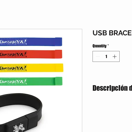
USB BRACE
Quantity
*
Descripción 
Memoria USB bracelet s
4GB. Silicona ajustable,
información.
Material:
Silicona