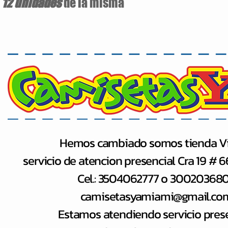
e
12 unidades
de la misma
Hemos cambiado somos tienda Vi
servicio de atencion presencial Cra 19 # 
Cel.: 3504062777 o 30020368
camisetasyamiami@gmail.co
Estamos atendiendo servicio pres