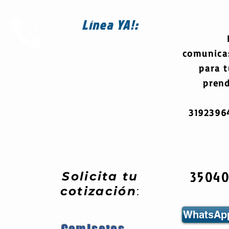
Línea
YA!:
comunica
para 
prend
319239
3504
Solicita tu
cotización
:
WhatsApp