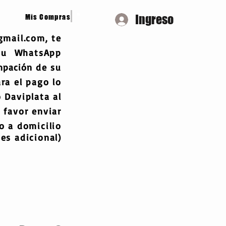
Ingreso
Mis Compras
gmail.com
, te
 tu WhatsApp
mpación
de su
ra el pago lo
 Daviplata al
 favor enviar
 a domicilio
es adicional)