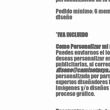
Pedido mínimo: 6 mem
diseño
*IVA INCLUIDO
Como Personalizar m
Puedes enviarnos el lo
deseas personalizar e
publicitarias, al corre
diseno@camisetasya.
personalizada por part
expertos diseñadores l
imágenes y/o diseños 
proceso gráfico.