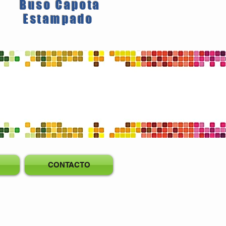
Buso Capota
Estampado
CONTACTO