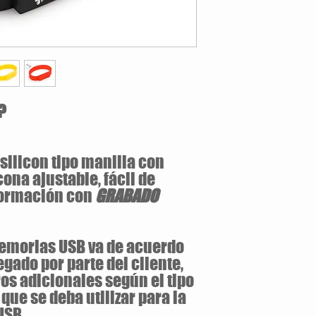
Marcación:
Tampografia
relieve
Área de Impresión:
Banda
Color:
Surtidos
Nota
: sujeto a disponib
proveedor inicial, al m
?
Camisetas Ya! No se re
sin previo aviso en cant
silicon tipo manilla con
ona ajustable, fácil de
formación con
GRABADO
emorias USB va de acuerdo
egado por parte del cliente,
os adicionales según el tipo
que se deba utilizar para la
USB.