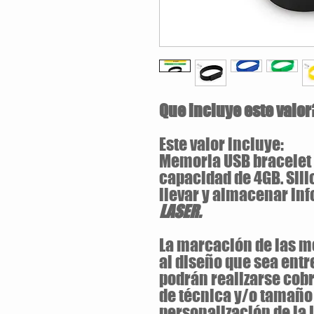
Que incluye este valor
Este valor incluye:
Memoria USB bracelet 
capacidad de 4GB. Silic
llevar y almacenar in
LASER.
La marcación de las m
al diseño que sea entr
podrán realizarse cobr
de técnica y/o tamaño 
personalización de la 