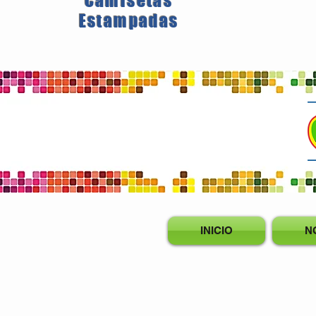
Camisetas
Estampadas
INICIO
N