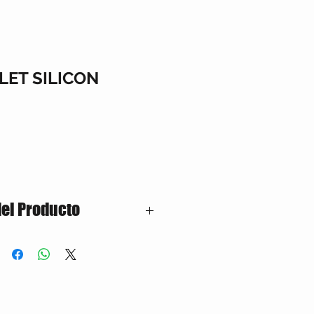
LET SILICON
del Producto
ilicon tipo manilla con capacidad de
 fácil de llevar y almacenar