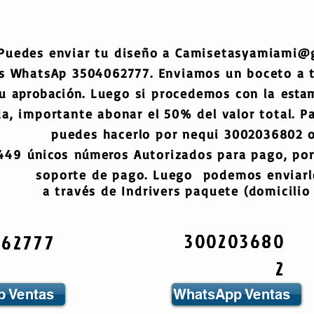
Puedes enviar tu diseño a
Camisetasyamiami@
s WhatsAp 3504062777. Enviamos un boceto a
tu
aprobación
. Luego si procedemos con la
esta
a, importante abonar el 50% del valor total. Pa
puedes hacerlo por nequi 3002036802 o
6449
únicos
números
Autorizados para pago, por
soporte de pago. Luego podemos enviarlo
a través de Indrivers paquete (domicilio 
300203680
062777
2
 Ventas
WhatsApp Ventas