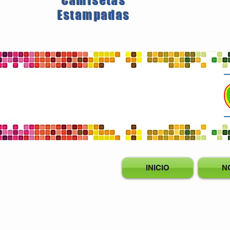
Camisetas
Estampadas
INICIO
N