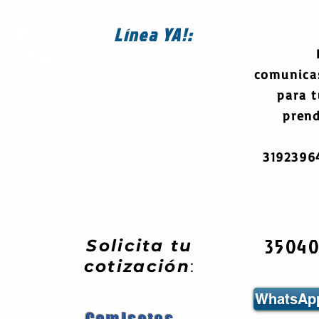
Línea
YA!:
comunica
para 
prend
319239
3504
Solicita tu
cotización
:
WhatsApp