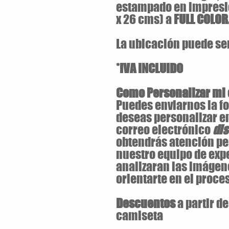
estampado en impresi
x 26 cms) a
FULL COLOR
La ubicación puede ser 
*IVA INCLUIDO
Como Personalizar mi
Puedes enviarnos la fo
deseas personalizar e
correo electrónico
di
obtendrás atención pe
nuestro equipo de exp
analizaran las imágen
orientarte en el proces
Descuentos
a partir d
camiseta