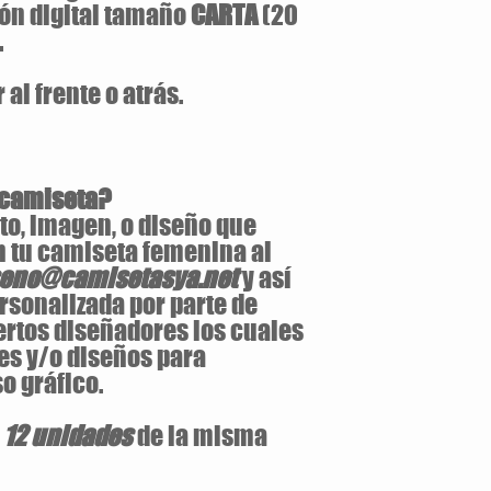
ón digital tamaño
CARTA
(20
.
al frente o atrás.
 camiseta?
to, imagen, o diseño que
n tu camiseta femenina al
seno@camisetasya.net
y así
rsonalizada por parte de
ertos diseñadores los cuales
es y/o diseños para
o gráfico.
e
12 unidades
de la misma