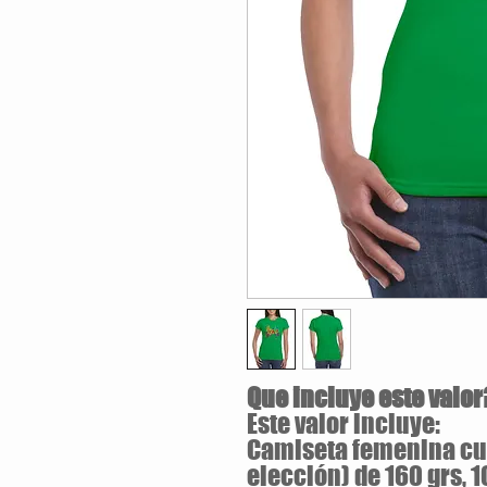
Que incluye este valor
Este valor incluye:
Camiseta femenina cue
elección) de 160 grs, 