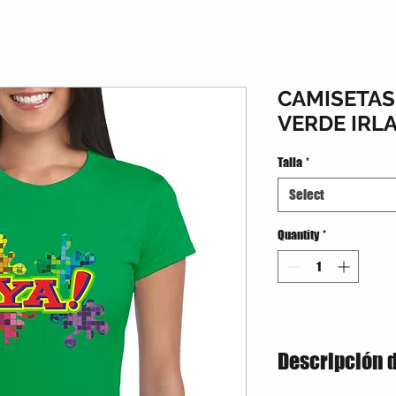
CAMISETA
VERDE IRL
Talla
*
Select
Quantity
*
Descripción 