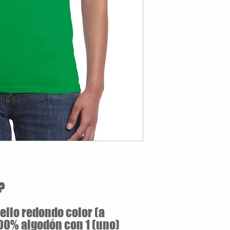
Estilo Clásico
160 gramos / 100% 
Jersey pre-encogid
Silueta ajustada con
Doble puntada en m
Tallas Disponibles: S / M 
?
llo redondo color (a
100% algodón con 1 (uno)