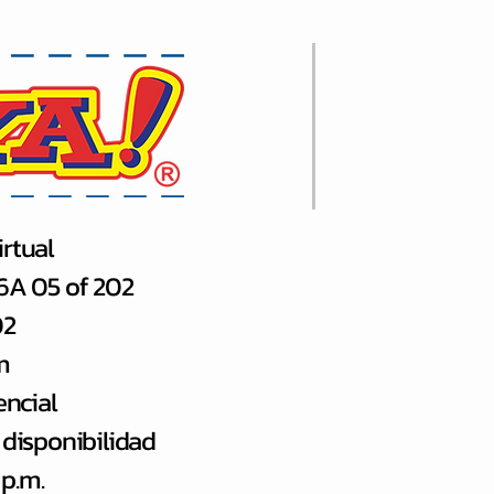
rtual
66A 05 of 202
02
m
encial
 disponibilidad
 p.m.