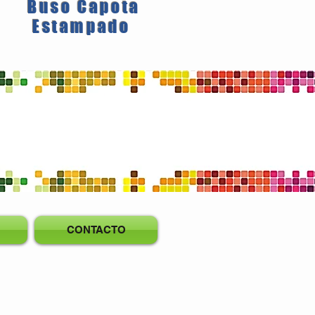
Buso Capota
Estampado
CONTACTO