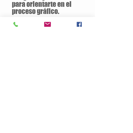
para orientarte en el
proceso gráfico.
Descuentos
a partir de
12 unidades
de la
misma camiseta
Descripción del Producto
Estilo Clásico
160 gramos / 100% Algodón
Jersey pre-encogido
Silueta ajustada con costura lateral
Doble puntada en mangas y ruedo
Tallas Disponibles: S / M / L / XL
Productos