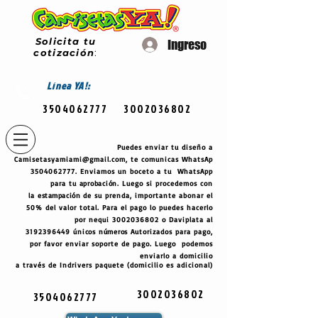
Solicita tu
Ingreso
cotización
:
Línea
YA!:
3504062777
3002036802
Puedes enviar tu diseño a
Camisetasyamiami@gmail.com
, te comunicas WhatsAp
3504062777
. Enviamos un boceto a tu WhatsApp
para tu
aprobación
. Luego si procedemos con
la
estampación
de su prenda, importante abonar el
50% del valor total. Para el pago lo puedes hacerlo
por nequi
3002036802
o Daviplata al
3192396449
únicos
números
Autorizados para pago,
por favor enviar soporte de pago. Luego podemos
enviarlo a domicilio
a través de Indrivers paquete (domicilio es adicional)
3002036802
3504062777