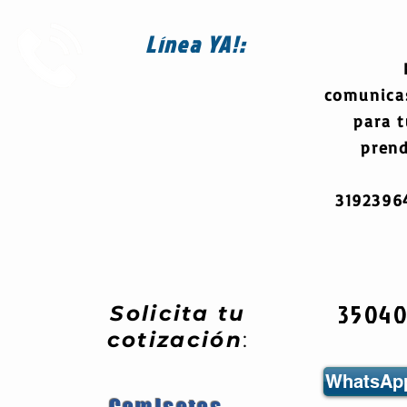
Línea
YA!:
comunica
para 
prend
319239
3504
Solicita tu
cotización
:
WhatsApp