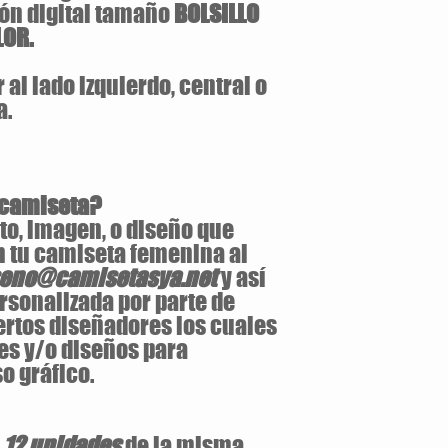
ón digital tamaño
BOLSILLO
LOR.
al lado izquierdo, central o
a.
 camiseta?
to, imagen, o diseño que
n tu camiseta femenina al
seno@camisetasya.net
y así
rsonalizada por parte de
ertos diseñadores los cuales
es y/o diseños para
o gráfico.
e
12 unidades
de la misma