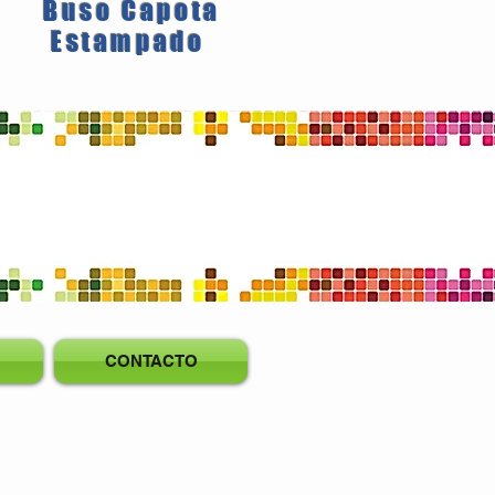
Buso Capota
Estampado
CONTACTO