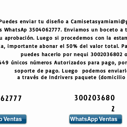
Puedes enviar tu diseño a
Camisetasyamiami@
s WhatsAp 3504062777. Enviamos un boceto a
tu
aprobación
. Luego si procedemos con la
esta
a, importante abonar el 50% del valor total. Pa
puedes hacerlo por nequi 3002036802 o
6449
únicos
números
Autorizados para pago, por
soporte de pago. Luego podemos enviarlo
a través de Indrivers paquete (domicilio 
300203680
062777
2
 Ventas
WhatsApp Ventas