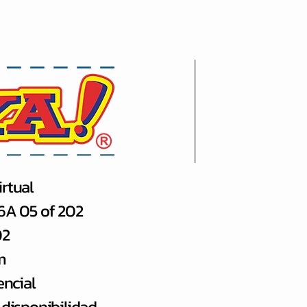
rtual
66A 05 of 202
02
m
encial
 disponibilidad