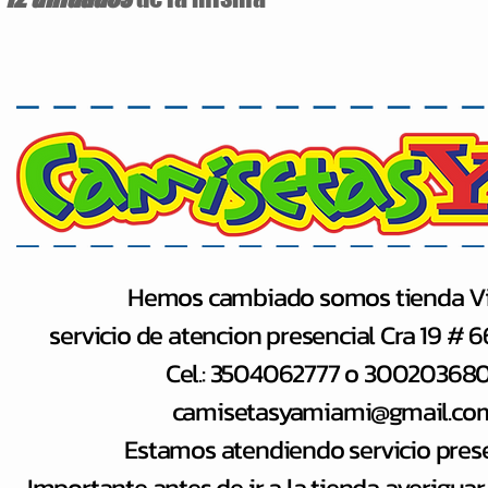
Hemos cambiado somos tienda Vi
servicio de atencion presencial Cra 19 # 
Cel.: 3504062777 o 30020368
camisetasyamiami@gmail.co
Estamos atendiendo servicio pres
Importante antes de ir a la tienda averiguar