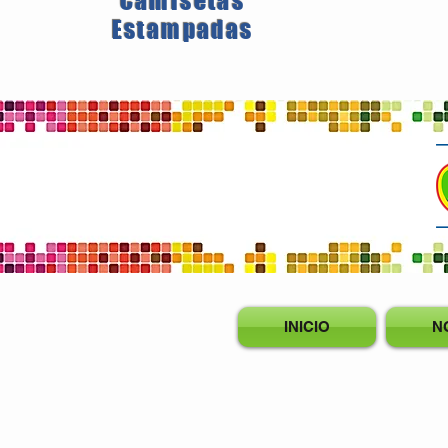
Camisetas
Estampadas
INICIO
N