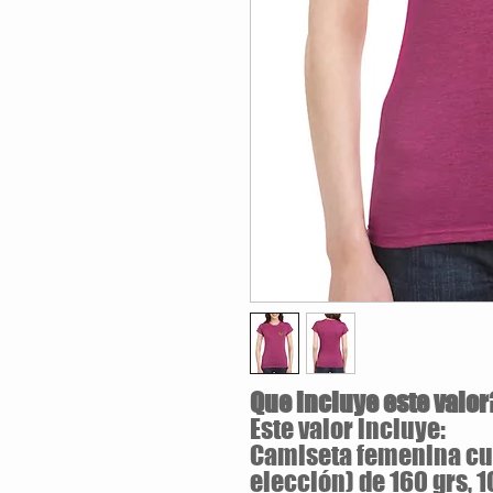
Que incluye este valor
Este valor incluye:
Camiseta femenina cue
elección) de 160 grs, 