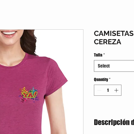
CAMISETA
CEREZA
Talla
*
Select
Quantity
*
Descripción 