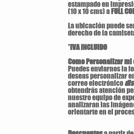
estampado en impresi
(10 x 10 cms) a
FULL CO
La ubicación puede ser 
derecho de la camiset
*IVA INCLUIDO
Como Personalizar mi
Puedes enviarnos la fo
deseas personalizar e
correo electrónico
di
obtendrás atención pe
nuestro equipo de exp
analizaran las imágen
orientarte en el proces
Descuentos
a partir d