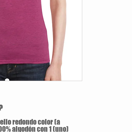
Estilo Clásico
160 gramos / 100% 
Jersey pre-encogid
Silueta ajustada con
Doble puntada en m
Tallas Disponibles: S / M 
?
llo redondo color (a
100% algodón con 1 (uno)