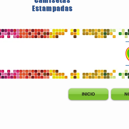
Camisetas
Estampadas
INICIO
N