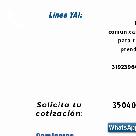
Línea
YA!:
comunica
para 
prend
319239
3504
Solicita tu
cotización
:
WhatsApp