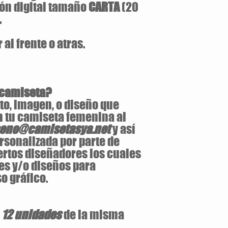
ón digital tamaño
CARTA
(20
.
al frente o atras.
 camiseta?
to, imagen, o diseño que
n tu camiseta femenina al
seno@camisetasya.net
y así
rsonalizada por parte de
ertos diseñadores los cuales
es y/o diseños para
o gráfico.
e
12 unidades
de la misma