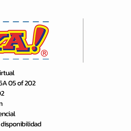
rtual
66A 05 of 202
02
m
encial
 disponibilidad