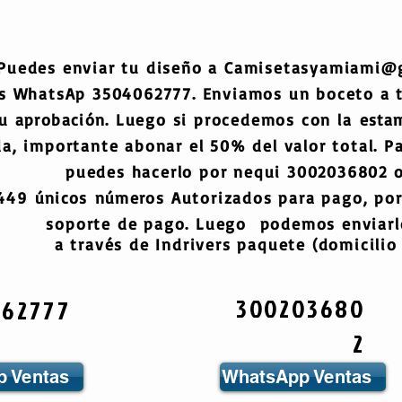
Puedes enviar tu diseño a
Camisetasyamiami@
s WhatsAp 3504062777. Enviamos un boceto a
tu
aprobación
. Luego si procedemos con la
esta
a, importante abonar el 50% del valor total. Pa
puedes hacerlo por nequi 3002036802 o
6449
únicos
números
Autorizados para pago, por
soporte de pago. Luego podemos enviarlo
a través de Indrivers paquete (domicilio 
300203680
062777
2
 Ventas
WhatsApp Ventas