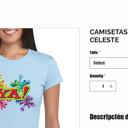
CAMISETA
CELESTE
Talla
*
Select
Quantity
*
Descripción 