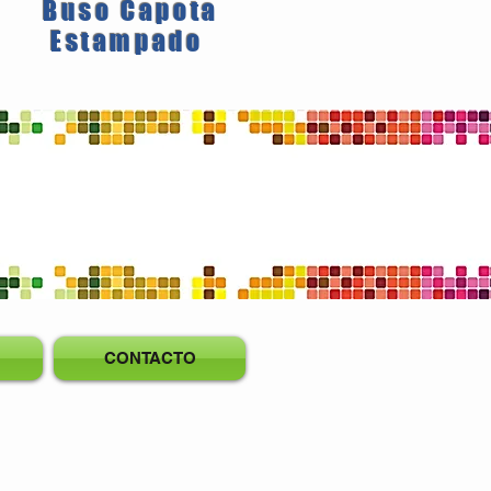
Buso Capota
Estampado
CONTACTO