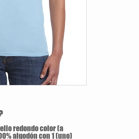
Estilo Clásico
160 gramos / 100% 
Jersey pre-encogid
Silueta ajustada con
Doble puntada en m
Tallas Disponibles: S / M 
?
llo redondo color (a
100% algodón con 1 (uno)