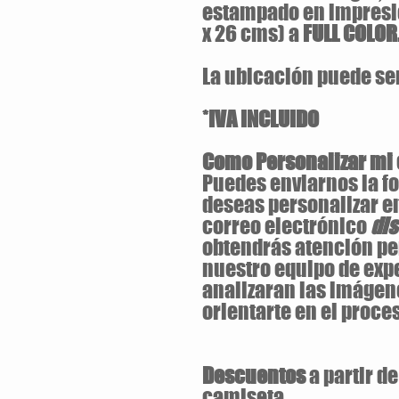
estampado en impresi
x 26 cms) a
FULL COLOR
La ubicación puede ser 
*IVA INCLUIDO
Como Personalizar mi
Puedes enviarnos la fo
deseas personalizar e
correo electrónico
di
obtendrás atención pe
nuestro equipo de exp
analizaran las imágen
orientarte en el proces
Descuentos
a partir d
camiseta