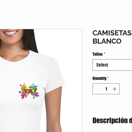
CAMISETA
BLANCO
Tallas
*
Select
Quantity
*
Descripción 