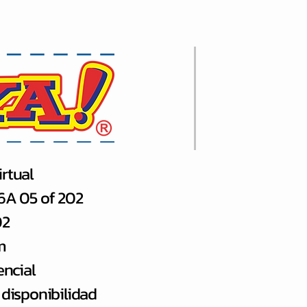
rtual
66A 05 of 202
02
m
encial
 disponibilidad