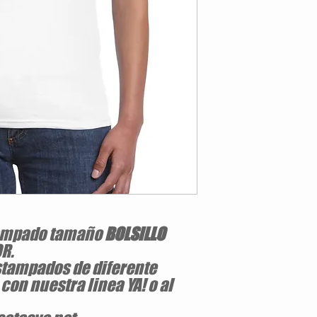
Estilo Clasico
180 gramos / 100% Alg
Tallas S/M/L/XL
jersey pre-encogido
Cuello de 2 cm a dos ag
Cinta tapacostura en c
Doble puntada en manga
Cuarto de vuelta para el
stampado tamaño
BOLSILLO
R.
stampados de diferente
on nuestra linea YA! o al