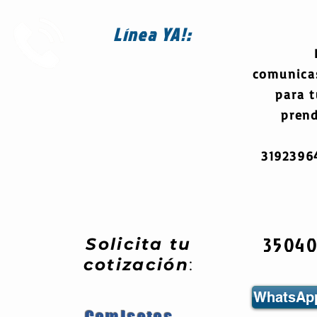
Línea
YA!:
comunica
para 
prend
319239
3504
Solicita tu
cotización
:
WhatsApp