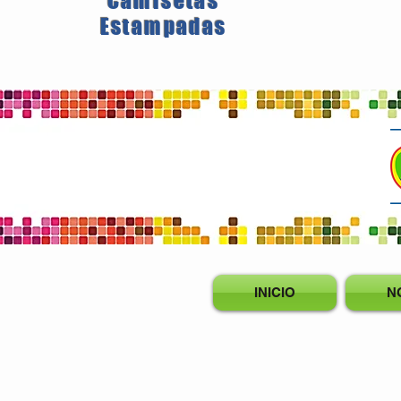
Camisetas
Estampadas
INICIO
N