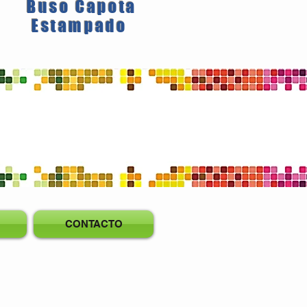
Buso Capota
Estampado
CONTACTO