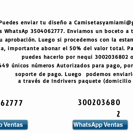
Puedes enviar tu diseño a
Camisetasyamiami@
s WhatsAp 3504062777. Enviamos un boceto a
tu
aprobación
. Luego si procedemos con la
esta
a, importante abonar el 50% del valor total. Pa
puedes hacerlo por nequi 3002036802 o
6449
únicos
números
Autorizados para pago, por
soporte de pago. Luego podemos enviarlo
a través de Indrivers paquete (domicilio 
300203680
062777
2
 Ventas
WhatsApp Ventas