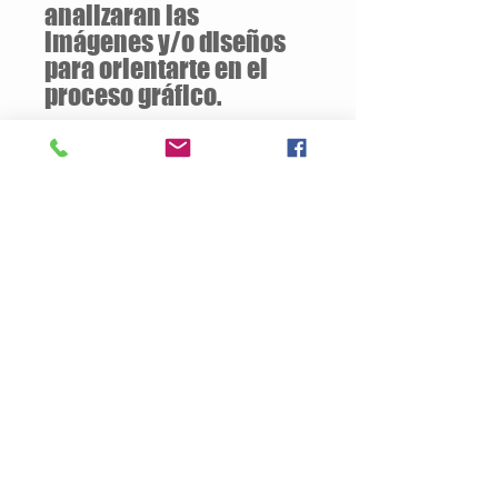
analizaran las
imágenes y/o diseños
para orientarte en el
proceso gráfico.
Descuentos
a partir de
12 unidades
de la
misma camiseta
Descripción del Producto
Estilo Clásico
160 gramos / 100% Algodón
Jersey pre-encogido
Silueta ajustada con costura lateral
Doble puntada en mangas y ruedo
Tallas Disponibles: S / M / L / XL