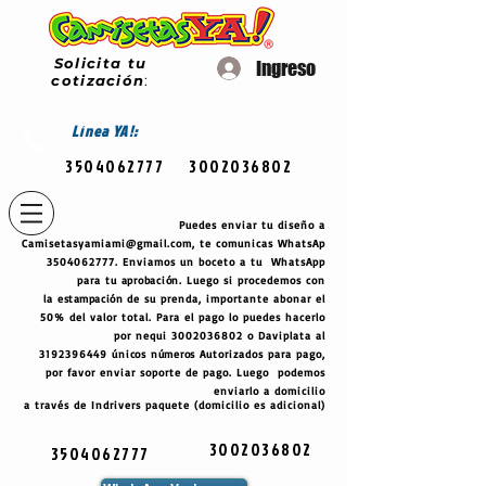
Solicita tu
Ingreso
cotización
:
Línea
YA!:
3504062777
3002036802
Puedes enviar tu diseño a
Camisetasyamiami@gmail.com
, te comunicas WhatsAp
3504062777
. Enviamos un boceto a tu WhatsApp
para tu
aprobación
. Luego si procedemos con
la
estampación
de su prenda, importante abonar el
50% del valor total. Para el pago lo puedes hacerlo
por nequi
3002036802
o Daviplata al
3192396449
únicos
números
Autorizados para pago,
por favor enviar soporte de pago. Luego podemos
enviarlo a domicilio
a través de Indrivers paquete (domicilio es adicional)
3002036802
3504062777