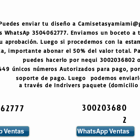
Puedes enviar tu diseño a
Camisetasyamiami@
s WhatsAp 3504062777. Enviamos un boceto a
tu
aprobación
. Luego si procedemos con la
esta
a, importante abonar el 50% del valor total. Pa
puedes hacerlo por nequi 3002036802 o
6449
únicos
números
Autorizados para pago, por
soporte de pago. Luego podemos enviarlo
a través de Indrivers paquete (domicilio 
300203680
062777
2
 Ventas
WhatsApp Ventas