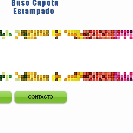
Buso Capota
Estampado
CONTACTO