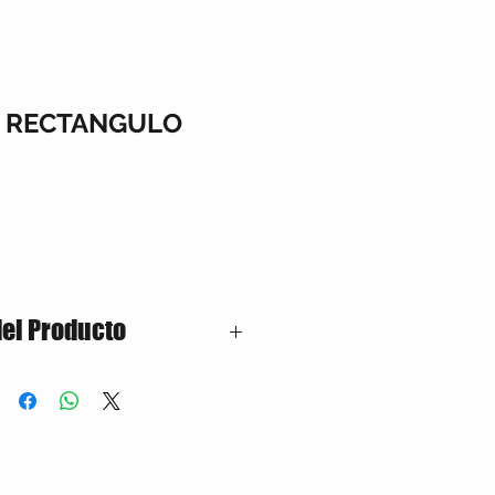
 RECTANGULO
del Producto
plano para sublimación, impresión a
m.
no, Poliéster superior.
n
ncho: 18cm