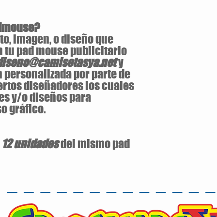
admouse?
to, imagen, o diseño que
n tu pad mouse publicitario
diseno@camisetasya.net
y
 personalizada por parte de
ertos diseñadores los cuales
es y/o diseños para
o gráfico.
e
12 unidades
del mismo pad