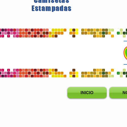
Camisetas
Estampadas
INICIO
N