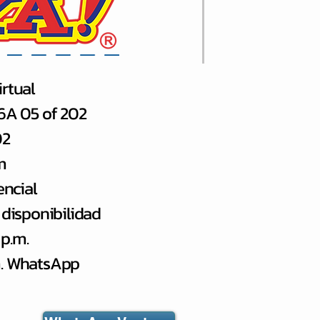
rtual
66A 05 of 202
02
m
encial
 disponibilidad
 p.m.
.m. WhatsApp