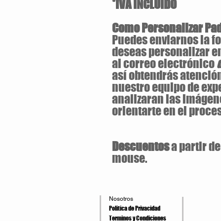
*IVA INCLUIDO
Como Personalizar P
Puedes enviarnos la fo
deseas personalizar e
al correo electrónico
así obtendrás atención
nuestro equipo de exp
analizaran las imágen
orientarte en el proces
Descuentos
a partir d
mouse.
Nosotros
Politica de Privacidad
Terminos y Condiciones