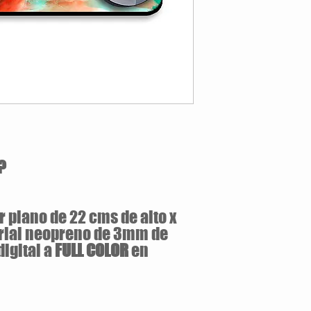
Color:
Blanco
?
 plano de 22 cms de alto x
rial neopreno de 3mm de
igital a
FULL COLOR
en