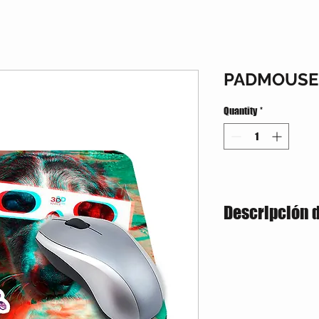
PADMOUSE
Quantity
*
Descripción 
Pad mouse rectangular 
full color, grosor de 3m
Material:
Base en Neopre
Marcación:
Sublimació
Tamaño:
Alto: 22cm X A