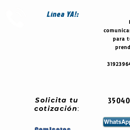
Línea
YA!:
comunica
para 
prend
319239
3504
Solicita tu
cotización
:
WhatsApp