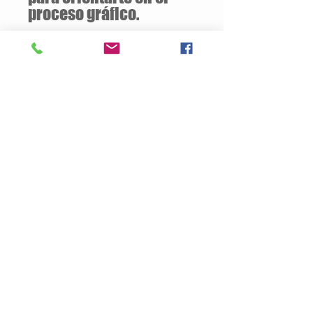
proceso gráfico.
Descuentos
a partir de
12 unidades
de la
misma camiseta
Descripción del Producto
Estilo semiajustado
160 gramos / 50% Algodón – 50%
Poliester
Opcional:
100% Algodón
Jersey pre-encogido
Cuello v de 1.59 cm
Tallas Disponibles: S / M / L / XL
Productos
Nosotros
Contacto
Politica de Privacidad