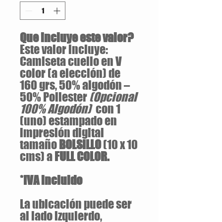
Que incluye este valor?
Este valor incluye:
Camiseta cuello en V
color (a elección) de
160 grs, 50% algodón –
50% Poliester
(Opcional
100% Algodón)
con 1
(uno) estampado en
impresión digital
tamaño
BOLSILLO
(10 x 10
cms) a
FULL COLOR.
*IVA incluido
La ubicación puede ser
al lado izquierdo,