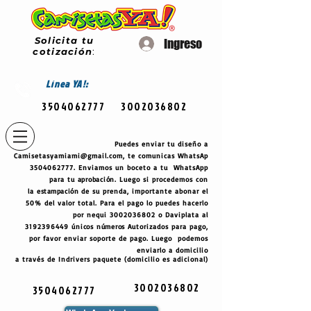
Solicita tu
Ingreso
cotización
:
Línea
YA!:
3504062777
3002036802
Puedes enviar tu diseño a
Camisetasyamiami@gmail.com
, te comunicas WhatsAp
3504062777
. Enviamos un boceto a tu WhatsApp
para tu
aprobación
. Luego si procedemos con
la
estampación
de su prenda, importante abonar el
50% del valor total. Para el pago lo puedes hacerlo
por nequi
3002036802
o Daviplata al
3192396449
únicos
números
Autorizados para pago,
por favor enviar soporte de pago. Luego podemos
enviarlo a domicilio
a través de Indrivers paquete (domicilio es adicional)
3002036802
3504062777