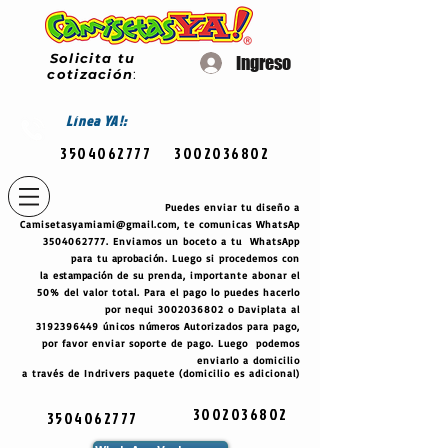
Solicita tu
Ingreso
cotización
:
Línea
YA!:
3504062777
3002036802
Puedes enviar tu diseño a
Camisetasyamiami@gmail.com
, te comunicas WhatsAp
3504062777
. Enviamos un boceto a tu WhatsApp
para tu
aprobación
. Luego si procedemos con
la
estampación
de su prenda, importante abonar el
50% del valor total. Para el pago lo puedes hacerlo
por nequi
3002036802
o Daviplata al
3192396449
únicos
números
Autorizados para pago,
por favor enviar soporte de pago. Luego podemos
enviarlo a domicilio
a través de Indrivers paquete (domicilio es adicional)
3002036802
3504062777