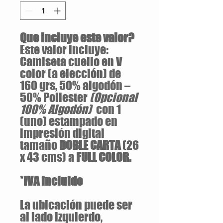
Que incluye este valor?
Este valor incluye:
Camiseta cuello en V
color (a elección) de
160 grs, 50% algodón –
50% Poliester
(Opcional
100% Algodón)
con 1
(uno) estampado en
impresión digital
tamaño
DOBLE CARTA
(26
x 43 cms) a
FULL COLOR.
*IVA incluido
La ubicación puede ser
al lado izquierdo,