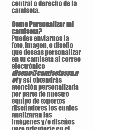
central o derecho de la
camiseta.
Como Personalizar mi
camiseta?
Puedes enviarnos la
foto, imagen, o diseño
que deseas personalizar
en tu camiseta al correo
electrónico
diseno@camisetasya.n
et
y así obtendrás
atención personalizada
por parte de nuestro
equipo de expertos
diseñadores los cuales
analizaran las
imágenes y/o diseños
para orientarte en el