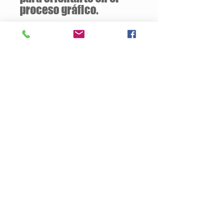
proceso gráfico.
Descuentos
a partir de
12 unidades
de la
misma camiseta
Descripción del Producto
Estilo semiajustado
160 gramos / 50% Algodón – 50%
Poliester
Opcional:
100% Algodón
Jersey pre-encogido
Cuello v de 1.59 cm
Tallas Disponibles: S / M / L / XL
Productos
Nosotros
Contacto
Politica de Privacidad