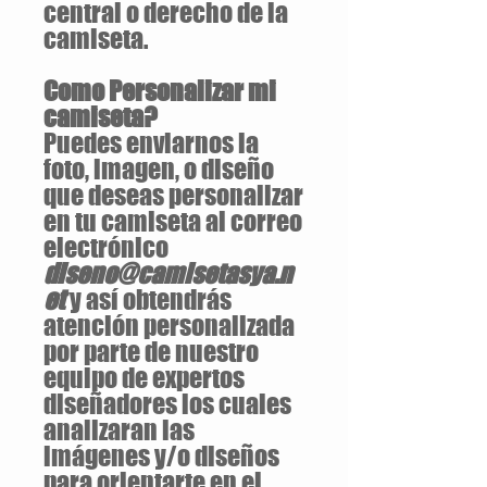
central o derecho de la
camiseta.
Como Personalizar mi
camiseta?
Puedes enviarnos la
foto, imagen, o diseño
que deseas personalizar
en tu camiseta al correo
electrónico
diseno@camisetasya.n
et
y así obtendrás
atención personalizada
por parte de nuestro
equipo de expertos
diseñadores los cuales
analizaran las
imágenes y/o diseños
para orientarte en el