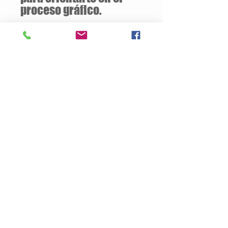
proceso gráfico.
Descuentos
a partir de
12 unidades
de la
misma camiseta
Descripción del Producto
Estilo semiajustado
160 gramos / 50% Algodón – 50%
Poliester
Opcional:
100% Algodón
Jersey pre-encogido
Cuello v de 1.59 cm
Tallas Disponibles: S / M / L / XL
Productos
Nosotros
Contacto
Politica de Privacidad