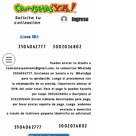
Solicita tu
Ingreso
cotización
:
Línea
YA!:
3504062777
3002036802
Puedes enviar tu diseño a
Camisetasyamiami@gmail.com
, te comunicas WhatsAp
3504062777
. Enviamos un boceto a tu WhatsApp
para tu
aprobación
. Luego si procedemos con
la
estampación
de su prenda, importante abonar el
50% del valor total. Para el pago lo puedes hacerlo
por nequi
3002036802
o Daviplata al
3192396449
únicos
números
Autorizados para pago,
por favor enviar soporte de pago. Luego podemos
enviarlo a domicilio
a través de Indrivers paquete (domicilio es adicional)
3002036802
3504062777