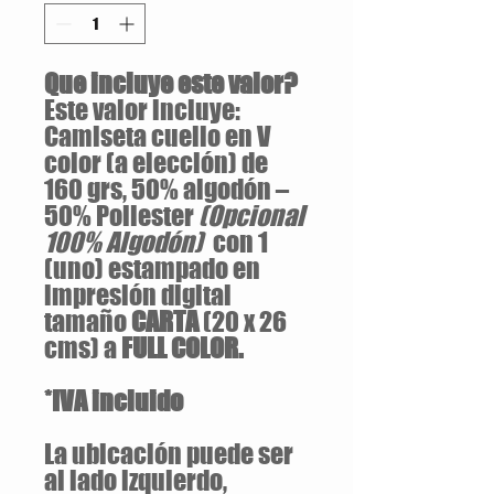
Que incluye este valor?
Este valor incluye:
Camiseta cuello en V
color (a elección) de
160 grs, 50% algodón –
50% Poliester
(Opcional
100% Algodón)
con 1
(uno) estampado en
impresión digital
tamaño
CARTA
(20 x 26
cms) a
FULL COLOR.
*IVA incluido
La ubicación puede ser
al lado izquierdo,