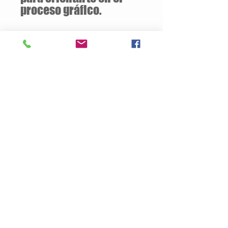
proceso gráfico.
Descuentos
a partir de
12 unidades
de la
misma camiseta
Descripción del Producto
Estilo semiajustado
160 gramos / 50% Algodón – 50%
Poliester
Opcional:
100% Algodón
Jersey pre-encogido
Cuello v de 1.59 cm
Tallas Disponibles: S / M / L / XL