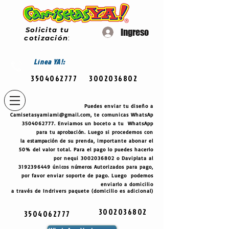
Solicita tu
Ingreso
cotización
:
Línea
YA!:
3504062777
3002036802
Puedes enviar tu diseño a
Camisetasyamiami@gmail.com
, te comunicas WhatsAp
3504062777
. Enviamos un boceto a tu WhatsApp
para tu
aprobación
. Luego si procedemos con
la
estampación
de su prenda, importante abonar el
50% del valor total. Para el pago lo puedes hacerlo
por nequi
3002036802
o Daviplata al
3192396449
únicos
números
Autorizados para pago,
por favor enviar soporte de pago. Luego podemos
enviarlo a domicilio
a través de Indrivers paquete (domicilio es adicional)
3002036802
3504062777