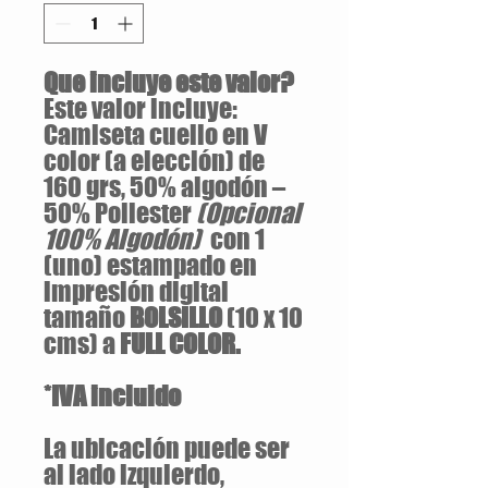
Que incluye este valor?
Este valor incluye:
Camiseta cuello en V
color (a elección) de
160 grs, 50% algodón –
50% Poliester
(Opcional
100% Algodón)
con 1
(uno) estampado en
impresión digital
tamaño
BOLSILLO
(10 x 10
cms) a
FULL COLOR.
*IVA incluido
La ubicación puede ser
al lado izquierdo,