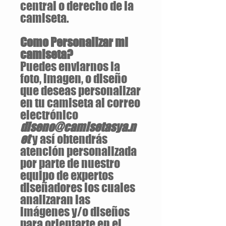
central o derecho de la
camiseta.
Como Personalizar mi
camiseta?
Puedes enviarnos la
foto, imagen, o diseño
que deseas personalizar
en tu camiseta al correo
electrónico
diseno@camisetasya.n
et
y así obtendrás
atención personalizada
por parte de nuestro
equipo de expertos
diseñadores los cuales
analizaran las
imágenes y/o diseños
para orientarte en el