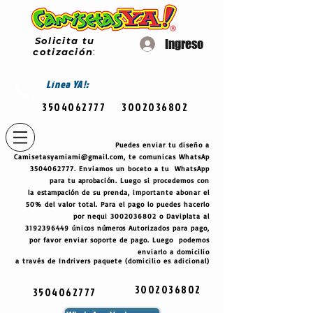
Solicita tu
Ingreso
cotización
:
Línea
YA!:
3504062777
3002036802
Puedes enviar tu diseño a
Camisetasyamiami@gmail.com
, te comunicas WhatsAp
3504062777
. Enviamos un boceto a tu WhatsApp
para tu
aprobación
. Luego si procedemos con
la
estampación
de su prenda, importante abonar el
50% del valor total. Para el pago lo puedes hacerlo
por nequi
3002036802
o Daviplata al
3192396449
únicos
números
Autorizados para pago,
por favor enviar soporte de pago. Luego podemos
enviarlo a domicilio
a través de Indrivers paquete (domicilio es adicional)
3002036802
3504062777