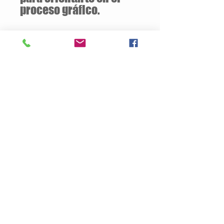
proceso gráfico.
Descuentos
a partir de
12 unidades
de la
misma camiseta
Descripción del Producto
Estilo semiajustado
160 gramos / 50% Algodón – 50%
Poliester
Opcional:
100% Algodón
Jersey pre-encogido
Cuello v de 1.59 cm
Tallas Disponibles: S / M / L / XL