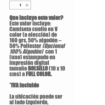
Que incluye este valor?
Este valor incluye:
Camiseta cuello en V
color (a elección) de
160 grs, 50% algodón –
50% Poliester
(Opcional
100% Algodón)
con 1
(uno) estampado en
impresión digital
tamaño
BOLSILLO
(10 x 10
cms) a
FULL COLOR.
*IVA incluido
La ubicación puede ser
al lado izquierdo,