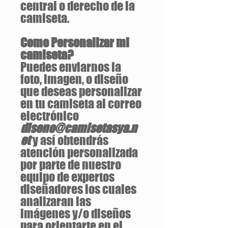
central o derecho de la
camiseta.
Como Personalizar mi
camiseta?
Puedes enviarnos la
foto, imagen, o diseño
que deseas personalizar
en tu camiseta al correo
electrónico
diseno@camisetasya.n
et
y así obtendrás
atención personalizada
por parte de nuestro
equipo de expertos
diseñadores los cuales
analizaran las
imágenes y/o diseños
para orientarte en el