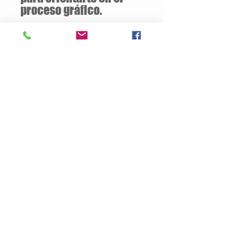
proceso gráfico.
Descuentos
a partir de
12 unidades
de la
misma camiseta
Descripción del Producto
Estilo semiajustado
160 gramos / 50% Algodón – 50%
Poliester
Opcional:
100% Algodón
Jersey pre-encogido
Cuello v de 1.59 cm
Tallas Disponibles: S / M / L / XL
Productos
Nosotros
Contacto
Politica de Privacidad