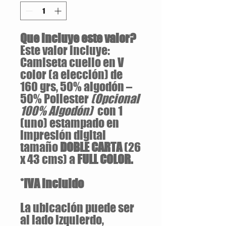
Que incluye este valor?
Este valor incluye:
Camiseta cuello en V
color (a elección) de
160 grs, 50% algodón –
50% Poliester
(Opcional
100% Algodón)
con 1
(uno) estampado en
impresión digital
tamaño
DOBLE CARTA
(26
x 43 cms) a
FULL COLOR.
*IVA incluido
La ubicación puede ser
al lado izquierdo,