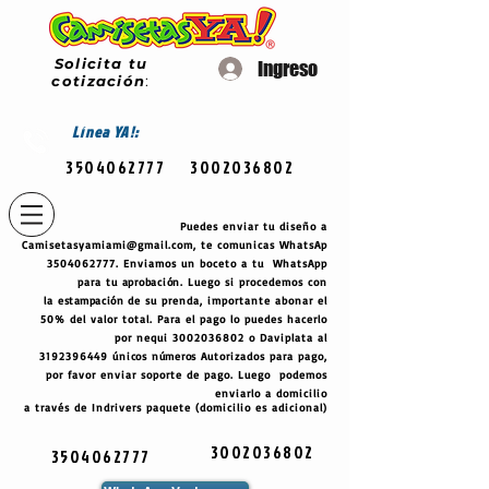
Solicita tu
Ingreso
cotización
:
Línea
YA!:
3504062777
3002036802
Puedes enviar tu diseño a
Camisetasyamiami@gmail.com
, te comunicas WhatsAp
3504062777
. Enviamos un boceto a tu WhatsApp
para tu
aprobación
. Luego si procedemos con
la
estampación
de su prenda, importante abonar el
50% del valor total. Para el pago lo puedes hacerlo
por nequi
3002036802
o Daviplata al
3192396449
únicos
números
Autorizados para pago,
por favor enviar soporte de pago. Luego podemos
enviarlo a domicilio
a través de Indrivers paquete (domicilio es adicional)
3002036802
3504062777