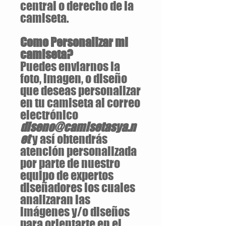
central o derecho de la
camiseta.
Como Personalizar mi
camiseta?
Puedes enviarnos la
foto, imagen, o diseño
que deseas personalizar
en tu camiseta al correo
electrónico
diseno@camisetasya.n
et
y así obtendrás
atención personalizada
por parte de nuestro
equipo de expertos
diseñadores los cuales
analizaran las
imágenes y/o diseños
para orientarte en el