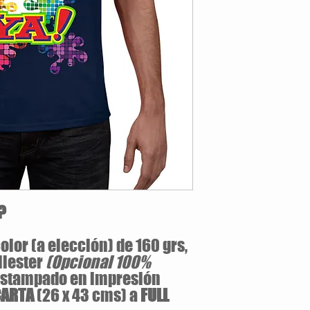
Opcional:
100% Alg
Jersey pre-encogid
Cuello v de 1.59 cm
Tallas Disponibles: S / M 
?
olor (a elección) de 160 grs,
liester
(Opcional 100%
estampado en impresión
CARTA
(26 x 43 cms) a
FULL