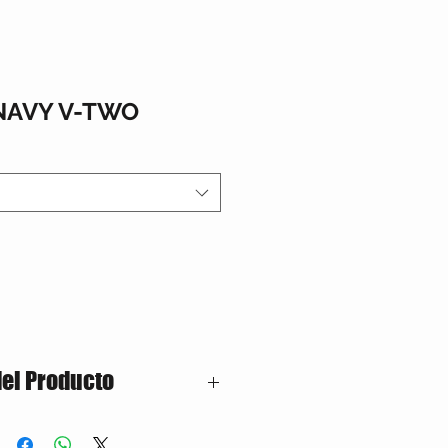
NAVY V-TWO
del Producto
lgodón – 50% Poliester