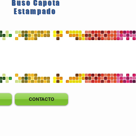
Buso Capota
Estampado
CONTACTO