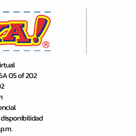
rtual
66A 05 of 202
02
m
encial
 disponibilidad
 p.m.