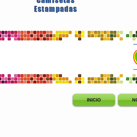
Camisetas
Estampadas
INICIO
N