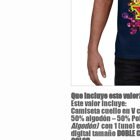
Que incluye este valor
Este valor incluye:
Camiseta cuello en V c
50% algodón – 50% Po
Algodón)
con 1 (uno) 
digital tamaño
DOBLE 