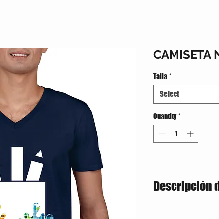
CAMISETA 
Talla
*
Select
Quantity
*
Descripción 
Estilo semiajustado
160 gramos / 50% A