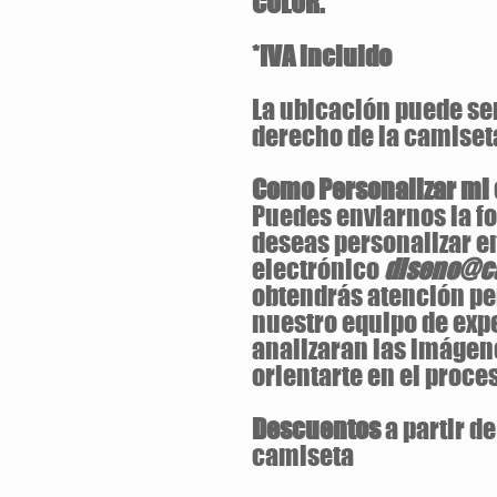
COLOR.
*IVA incluido
La ubicación puede ser 
derecho de la camiset
Como Personalizar mi
Puedes enviarnos la fo
deseas personalizar en
electrónico
diseno@ca
obtendrás atención pe
nuestro equipo de exp
analizaran las imágen
orientarte en el proces
Descuentos
a partir d
camiseta