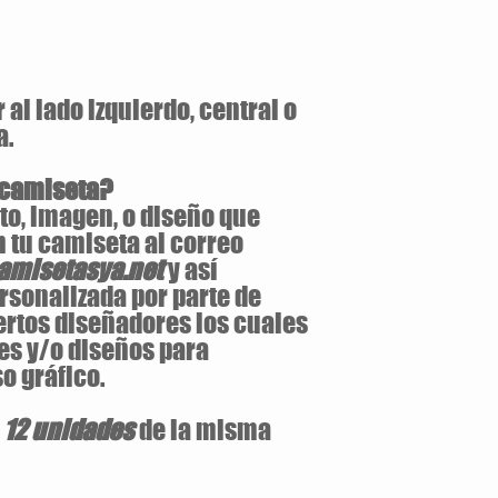
al lado izquierdo, central o
a.
 camiseta?
to, imagen, o diseño que
 tu camiseta al correo
misetasya.net
y así
rsonalizada por parte de
ertos diseñadores los cuales
es y/o diseños para
o gráfico.
e
12 unidades
de la misma