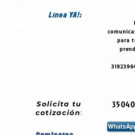
Línea
YA!:
comunica
para 
prend
319239
3504
Solicita tu
cotización
:
WhatsApp