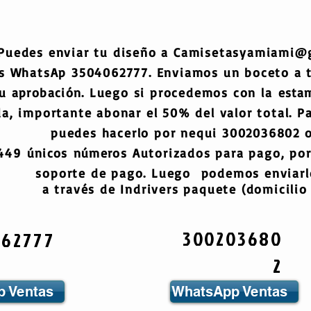
Puedes enviar tu diseño a
Camisetasyamiami@
s WhatsAp 3504062777. Enviamos un boceto a
tu
aprobación
. Luego si procedemos con la
esta
a, importante abonar el 50% del valor total. Pa
puedes hacerlo por nequi 3002036802 o
6449
únicos
números
Autorizados para pago, por
soporte de pago. Luego podemos enviarlo
a través de Indrivers paquete (domicilio 
300203680
062777
2
 Ventas
WhatsApp Ventas