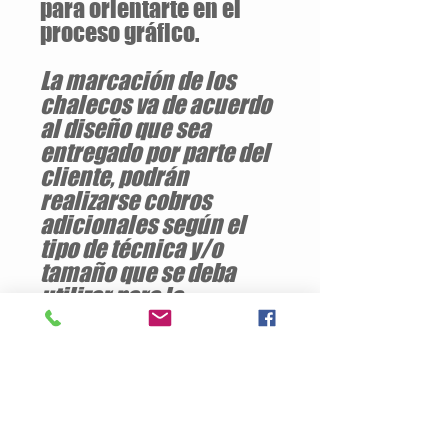
para orientarte en el
proceso gráfico.
La marcación de los
chalecos va de acuerdo
al diseño que sea
entregado por parte del
cliente, podrán
realizarse cobros
adicionales según el
tipo de técnica y/o
tamaño que se deba
utilizar para la
personalización del
chaleco periodista.
Descuentos
a partir de
12 unidades
del mismo