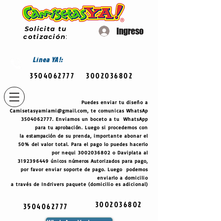
Solicita tu
Ingreso
cotización
:
Línea
YA!:
3504062777
3002036802
Puedes enviar tu diseño a
Camisetasyamiami@gmail.com
, te comunicas WhatsAp
3504062777
. Enviamos un boceto a tu WhatsApp
para tu
aprobación
. Luego si procedemos con
la
estampación
de su prenda, importante abonar el
50% del valor total. Para el pago lo puedes hacerlo
por nequi
3002036802
o Daviplata al
3192396449
únicos
números
Autorizados para pago,
por favor enviar soporte de pago. Luego podemos
enviarlo a domicilio
a través de Indrivers paquete (domicilio es adicional)
3002036802
3504062777