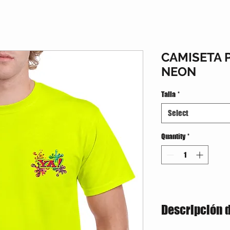
CAMISETA 
NEON
Talla
*
Select
Quantity
*
Descripción 