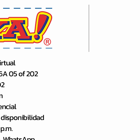
rtual
66A 05 of 202
02
m
encial
 disponibilidad
 p.m.
.m. WhatsApp