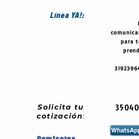
Línea
YA!:
comunica
para 
prend
319239
3504
Solicita tu
cotización
:
WhatsApp