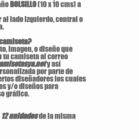
maño
BOLSILLO
(10 x 10 cms) a
al lado izquierdo, central o
a.
 camiseta?
to, imagen, o diseño que
 tu camiseta al correo
misetasya.net
y así
rsonalizada por parte de
ertos diseñadores los cuales
es y/o diseños para
o gráfico.
e
12 unidades
de la misma