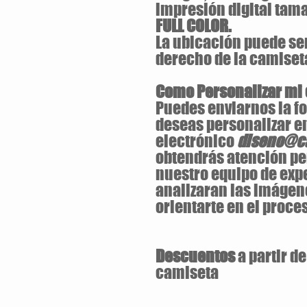
impresión digital ta
FULL COLOR.
La ubicación puede ser 
derecho de la camiset
Como Personalizar mi
Puedes enviarnos la fo
deseas personalizar en
electrónico
diseno@ca
obtendrás atención pe
nuestro equipo de exp
analizaran las imágen
orientarte en el proces
Descuentos
a partir d
camiseta