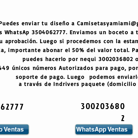
Puedes enviar tu diseño a
Camisetasyamiami@
s WhatsAp 3504062777. Enviamos un boceto a
tu
aprobación
. Luego si procedemos con la
esta
a, importante abonar el 50% del valor total. Pa
puedes hacerlo por nequi 3002036802 o
6449
únicos
números
Autorizados para pago, por
soporte de pago. Luego podemos enviarlo
a través de Indrivers paquete (domicilio 
300203680
062777
2
 Ventas
WhatsApp Ventas