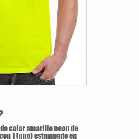
Estilo Clasico
180 gramos / 100% 
Jersey pre-encogid
Tallas Disponibles: S / M 
?
do color amarillo neon de
 con 1 (uno) estampado en