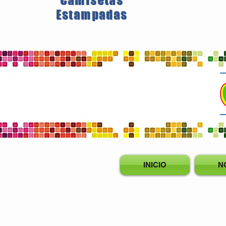
Camisetas
Estampadas
INICIO
N