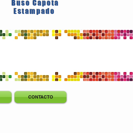
Buso Capota
Estampado
CONTACTO