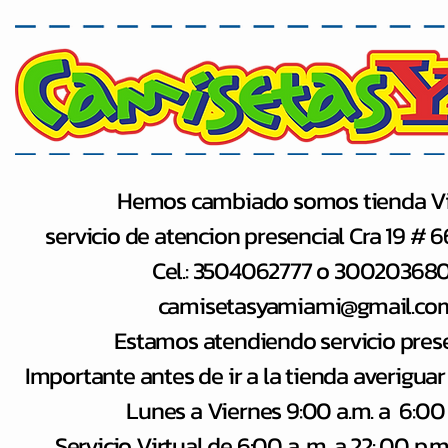
Hemos cambiado somos tienda Vi
servicio de atencion presencial Cra 19 # 
Cel.: 3504062777 o 30020368
camisetasyamiami@gmail.co
Estamos atendiendo servicio pres
Importante antes de ir a la tienda averiguar
Lunes a Viernes 9:00 a.m. a 6:00
Servicio Virtual de 6:00 a​. m. a 22: 00 p