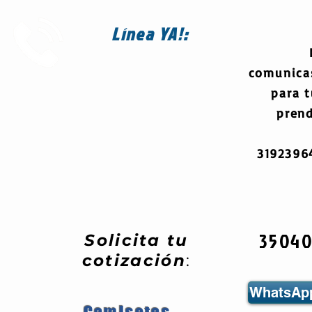
Línea
YA!:
comunica
para 
prend
319239
3504
Solicita tu
cotización
:
WhatsApp