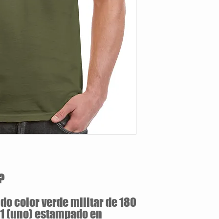
Estilo Clasico
180 gramos / 100% 
Jersey pre-encogid
Tallas Disponibles: S / M 
?
o color verde militar de 180
 1 (uno) estampado en