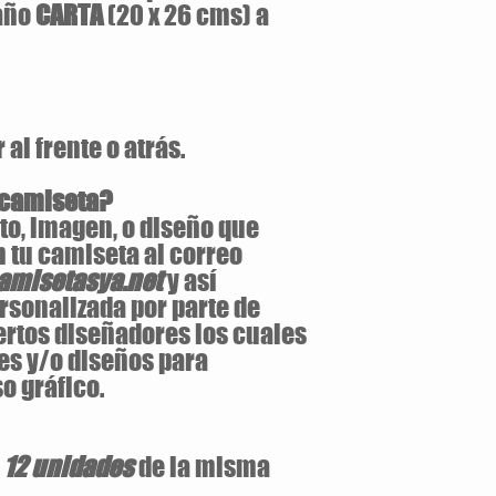
maño
CARTA
(20 x 26 cms) a
al frente o atrás.
 camiseta?
to, imagen, o diseño que
 tu camiseta al correo
misetasya.net
y así
rsonalizada por parte de
ertos diseñadores los cuales
es y/o diseños para
o gráfico.
e
12 unidades
de la misma