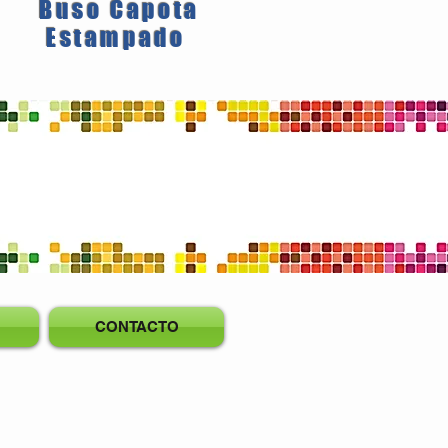
Buso Capota
Estampado
CONTACTO