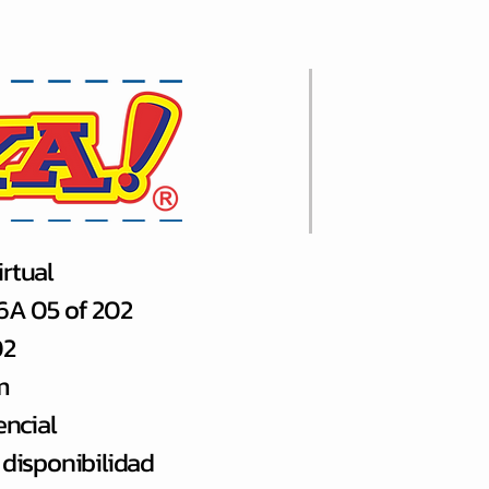
rtual
66A 05 of 202
02
m
encial
 disponibilidad