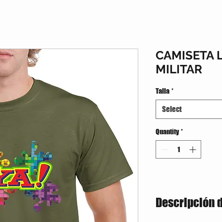
CAMISETA 
MILITAR
Talla
*
Select
Quantity
*
Descripción 