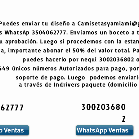
Puedes enviar tu diseño a
Camisetasyamiami@
s WhatsAp 3504062777. Enviamos un boceto a
tu
aprobación
. Luego si procedemos con la
esta
a, importante abonar el 50% del valor total. Pa
puedes hacerlo por nequi 3002036802 o
6449
únicos
números
Autorizados para pago, por
soporte de pago. Luego podemos enviarlo
a través de Indrivers paquete (domicilio 
300203680
062777
2
 Ventas
WhatsApp Ventas