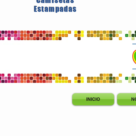
Camisetas
Estampadas
INICIO
N