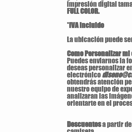
impresión digital ta
FULL COLOR.
*IVA incluido
La ubicación puede ser 
Como Personalizar mi
Puedes enviarnos la fo
deseas personalizar en
electrónico
diseno@ca
obtendrás atención pe
nuestro equipo de exp
analizaran las imágen
orientarte en el proces
Descuentos
a partir d
camiseta