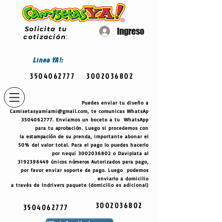
Solicita tu
Ingreso
cotización
:
Línea
YA!:
3504062777
3002036802
Puedes enviar tu diseño a
Camisetasyamiami@gmail.com
, te comunicas WhatsAp
3504062777
. Enviamos un boceto a tu WhatsApp
para tu
aprobación
. Luego si procedemos con
la
estampación
de su prenda, importante abonar el
50% del valor total. Para el pago lo puedes hacerlo
por nequi
3002036802
o Daviplata al
3192396449
únicos
números
Autorizados para pago,
por favor enviar soporte de pago. Luego podemos
enviarlo a domicilio
a través de Indrivers paquete (domicilio es adicional)
3002036802
3504062777