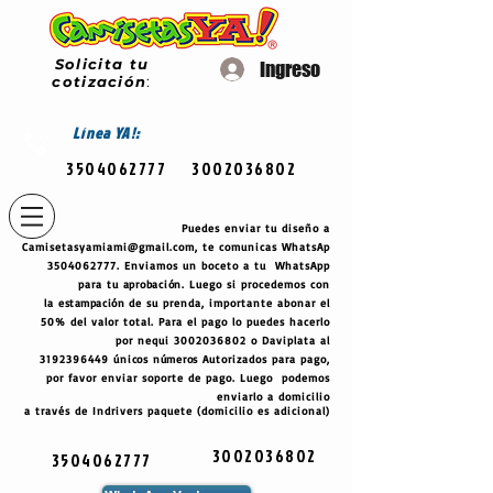
Solicita tu
Ingreso
cotización
:
Línea
YA!:
3504062777
3002036802
Puedes enviar tu diseño a
Camisetasyamiami@gmail.com
, te comunicas WhatsAp
3504062777
. Enviamos un boceto a tu WhatsApp
para tu
aprobación
. Luego si procedemos con
la
estampación
de su prenda, importante abonar el
50% del valor total. Para el pago lo puedes hacerlo
por nequi
3002036802
o Daviplata al
3192396449
únicos
números
Autorizados para pago,
por favor enviar soporte de pago. Luego podemos
enviarlo a domicilio
a través de Indrivers paquete (domicilio es adicional)
3002036802
3504062777