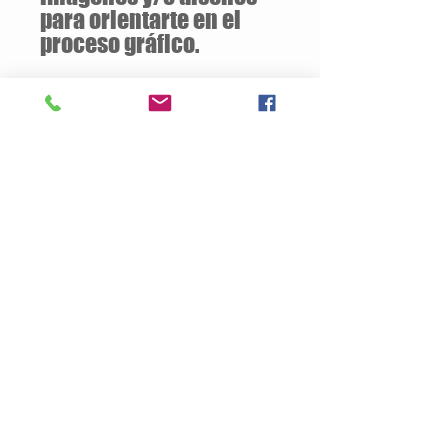
para orientarte en el
proceso gráfico.
Descuentos
a partir de
12 unidades
de la
misma camiseta
Descripción del Producto
Estilo Clasico
180 gramos / 100% Algodón
Jersey pre-encogido
Tallas Disponibles: S / M / L / XL