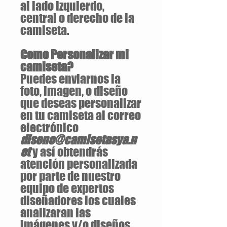
al lado izquierdo,
central o derecho de la
camiseta.
Como Personalizar mi
camiseta?
Puedes enviarnos la
foto, imagen, o diseño
que deseas personalizar
en tu camiseta al correo
electrónico
diseno@camisetasya.n
et
y así obtendrás
atención personalizada
por parte de nuestro
equipo de expertos
diseñadores los cuales
analizaran las
imágenes y/o diseños