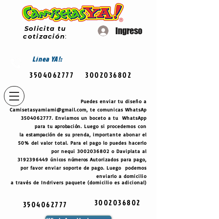
Solicita tu
Ingreso
cotización
:
Línea
YA!:
3504062777
3002036802
Puedes enviar tu diseño a
Camisetasyamiami@gmail.com
, te comunicas WhatsAp
3504062777
. Enviamos un boceto a tu WhatsApp
para tu
aprobación
. Luego si procedemos con
la
estampación
de su prenda, importante abonar el
50% del valor total. Para el pago lo puedes hacerlo
por nequi
3002036802
o Daviplata al
3192396449
únicos
números
Autorizados para pago,
por favor enviar soporte de pago. Luego podemos
enviarlo a domicilio
a través de Indrivers paquete (domicilio es adicional)
3002036802
3504062777