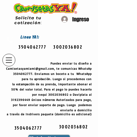
Solicita tu
Ingreso
cotización
:
Línea
YA!:
3504062777
3002036802
Puedes enviar tu diseño a
Camisetasyamiami@gmail.com
, te comunicas WhatsAp
3504062777
. Enviamos un boceto a tu WhatsApp
para tu
aprobación
. Luego si procedemos con
la
estampación
de su prenda, importante abonar el
50% del valor total. Para el pago lo puedes hacerlo
por nequi
3002036802
o Daviplata al
3192396449
únicos
números
Autorizados para pago,
por favor enviar soporte de pago. Luego podemos
enviarlo a domicilio
a través de Indrivers paquete (domicilio es adicional)
3002036802
3504062777