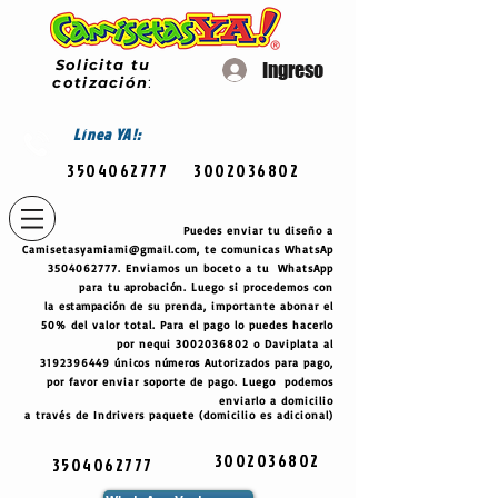
Solicita tu
Ingreso
cotización
:
Línea
YA!:
3504062777
3002036802
Puedes enviar tu diseño a
Camisetasyamiami@gmail.com
, te comunicas WhatsAp
3504062777
. Enviamos un boceto a tu WhatsApp
para tu
aprobación
. Luego si procedemos con
la
estampación
de su prenda, importante abonar el
50% del valor total. Para el pago lo puedes hacerlo
por nequi
3002036802
o Daviplata al
3192396449
únicos
números
Autorizados para pago,
por favor enviar soporte de pago. Luego podemos
enviarlo a domicilio
a través de Indrivers paquete (domicilio es adicional)
3002036802
3504062777