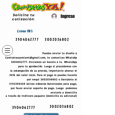
Solicita tu
Ingreso
cotización
:
Línea
YA!:
3504062777
3002036802
Puedes enviar tu diseño a
Camisetasyamiami@gmail.com
, te comunicas WhatsAp
3504062777
. Enviamos un boceto a tu WhatsApp
para tu
aprobación
. Luego si procedemos con
la
estampación
de su prenda, importante abonar el
50% del valor total. Para el pago lo puedes hacerlo
por nequi
3002036802
o Daviplata al
3192396449
únicos
números
Autorizados para pago,
por favor enviar soporte de pago. Luego podemos
enviarlo a domicilio
a través de Indrivers paquete (domicilio es adicional)
3002036802
3504062777