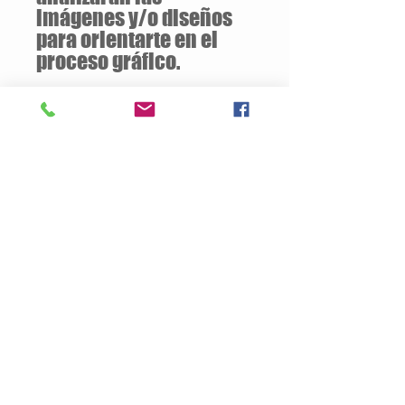
imágenes y/o diseños
para orientarte en el
proceso gráfico.
Descuentos
a partir de
12 unidades
de la
misma camiseta
Descripción del Producto
Estilo Clasico
180 gramos / 100% Algodón
Jersey pre-encogido
Tallas Disponibles: S / M / L / XL