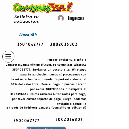
Solicita tu
Ingreso
cotización
:
Línea
YA!:
3504062777
3002036802
Puedes enviar tu diseño a
Camisetasyamiami@gmail.com
, te comunicas WhatsAp
3504062777
. Enviamos un boceto a tu WhatsApp
para tu
aprobación
. Luego si procedemos con
la
estampación
de su prenda, importante abonar el
50% del valor total. Para el pago lo puedes hacerlo
por nequi
3002036802
o Daviplata al
3192396449
únicos
números
Autorizados para pago,
por favor enviar soporte de pago. Luego podemos
enviarlo a domicilio
a través de Indrivers paquete (domicilio es adicional)
3002036802
3504062777