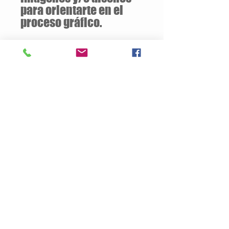
para orientarte en el
proceso gráfico.
Descuentos
a partir de
12 unidades
de la
misma camiseta
Descripción del Producto
Estilo Clasico
180 gramos / 100% Algodón
Jersey pre-encogido
Tallas Disponibles: S / M / L / XL