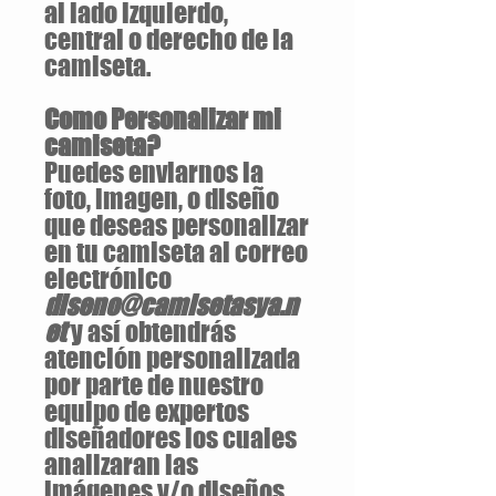
al lado izquierdo,
central o derecho de la
camiseta.
Como Personalizar mi
camiseta?
Puedes enviarnos la
foto, imagen, o diseño
que deseas personalizar
en tu camiseta al correo
electrónico
diseno@camisetasya.n
et
y así obtendrás
atención personalizada
por parte de nuestro
equipo de expertos
diseñadores los cuales
analizaran las
imágenes y/o diseños