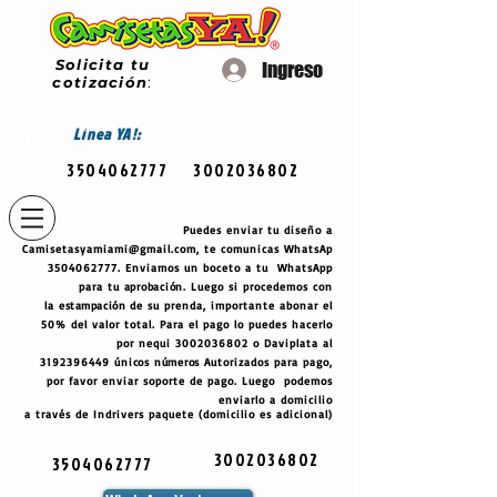
Solicita tu
Ingreso
cotización
:
Línea
YA!:
3504062777
3002036802
Puedes enviar tu diseño a
Camisetasyamiami@gmail.com
, te comunicas WhatsAp
3504062777
. Enviamos un boceto a tu WhatsApp
para tu
aprobación
. Luego si procedemos con
la
estampación
de su prenda, importante abonar el
50% del valor total. Para el pago lo puedes hacerlo
por nequi
3002036802
o Daviplata al
3192396449
únicos
números
Autorizados para pago,
por favor enviar soporte de pago. Luego podemos
enviarlo a domicilio
a través de Indrivers paquete (domicilio es adicional)
3002036802
3504062777