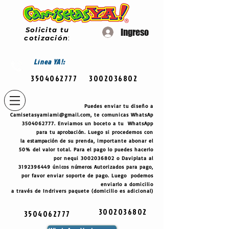
Solicita tu
Ingreso
cotización
:
Línea
YA!:
3504062777
3002036802
Puedes enviar tu diseño a
Camisetasyamiami@gmail.com
, te comunicas WhatsAp
3504062777
. Enviamos un boceto a tu WhatsApp
para tu
aprobación
. Luego si procedemos con
la
estampación
de su prenda, importante abonar el
50% del valor total. Para el pago lo puedes hacerlo
por nequi
3002036802
o Daviplata al
3192396449
únicos
números
Autorizados para pago,
por favor enviar soporte de pago. Luego podemos
enviarlo a domicilio
a través de Indrivers paquete (domicilio es adicional)
3002036802
3504062777