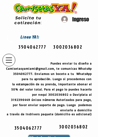
Solicita tu
Ingreso
cotización
:
Línea
YA!:
3504062777
3002036802
Puedes enviar tu diseño a
Camisetasyamiami@gmail.com
, te comunicas WhatsAp
3504062777
. Enviamos un boceto a tu WhatsApp
para tu
aprobación
. Luego si procedemos con
la
estampación
de su prenda, importante abonar el
50% del valor total. Para el pago lo puedes hacerlo
por nequi
3002036802
o Daviplata al
3192396449
únicos
números
Autorizados para pago,
por favor enviar soporte de pago. Luego podemos
enviarlo a domicilio
a través de Indrivers paquete (domicilio es adicional)
3002036802
3504062777