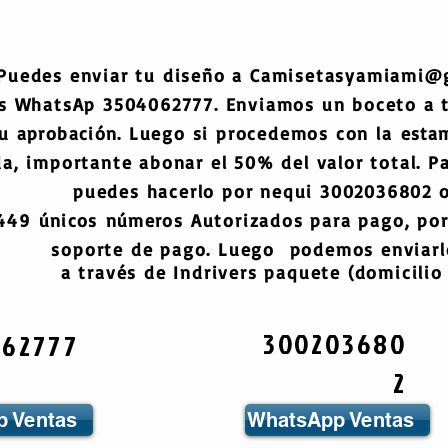
Puedes enviar tu diseño a
Camisetasyamiami@
s WhatsAp 3504062777. Enviamos un boceto a
tu
aprobación
. Luego si procedemos con la
esta
a, importante abonar el 50% del valor total. Pa
puedes hacerlo por nequi 3002036802 o
6449
únicos
números
Autorizados para pago, por
soporte de pago. Luego podemos enviarlo
a través de Indrivers paquete (domicilio 
300203680
062777
2
 Ventas
WhatsApp Ventas