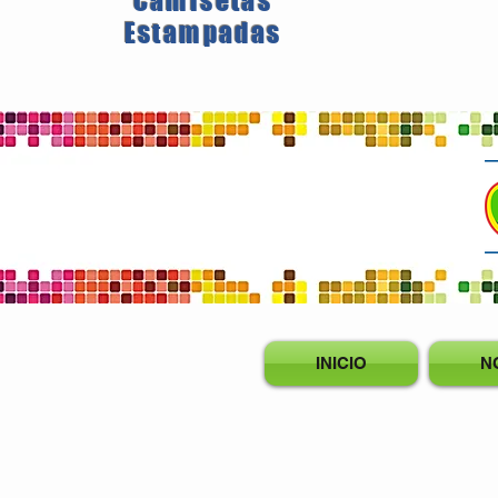
Camisetas
Estampadas
INICIO
N