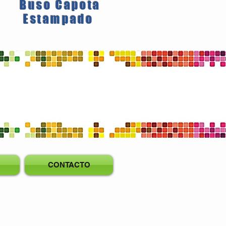
Buso Capota
Estampado
CONTACTO