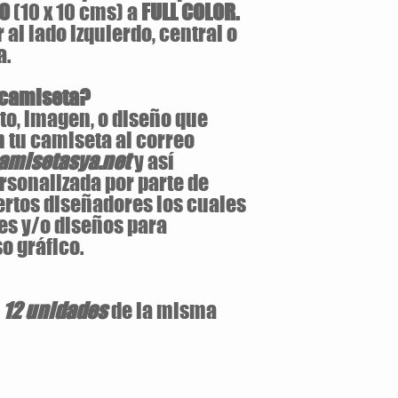
LO
(10 x 10 cms) a
FULL COLOR.
al lado izquierdo, central o
a.
 camiseta?
to, imagen, o diseño que
 tu camiseta al correo
misetasya.net
y así
rsonalizada por parte de
ertos diseñadores los cuales
es y/o diseños para
o gráfico.
e
12 unidades
de la misma