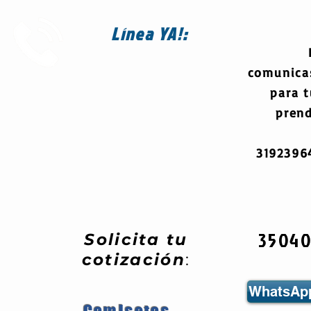
Línea
YA!:
comunica
para 
prend
319239
3504
Solicita tu
cotización
:
WhatsApp