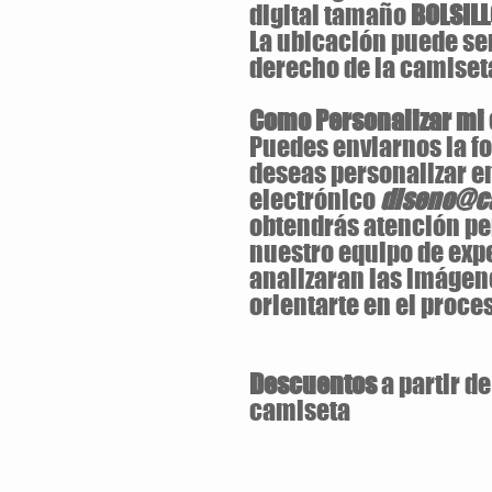
digital tamaño
BOLSIL
La ubicación puede ser 
derecho de la camiset
Como Personalizar mi
Puedes enviarnos la fo
deseas personalizar en
electrónico
diseno@ca
obtendrás atención pe
nuestro equipo de exp
analizaran las imágen
orientarte en el proces
Descuentos
a partir d
camiseta