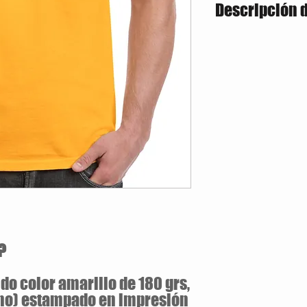
Descripción 
Estilo Clasico
180 gramos / 100% 
Jersey pre-encogid
Tallas Disponibles: S / M 
?
o color amarillo de 180 grs,
uno) estampado en impresión