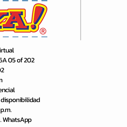
rtual
66A 05 of 202
02
m
encial
 disponibilidad
 p.m.
.m. WhatsApp