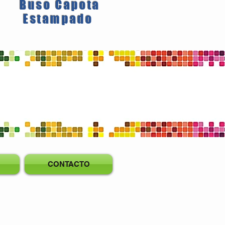
Buso Capota
Estampado
CONTACTO