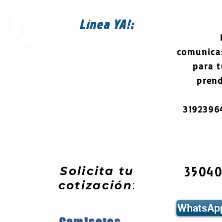
Línea
YA!:
comunica
para 
prend
319239
3504
Solicita tu
cotización
:
WhatsApp