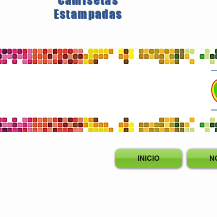
Camisetas
Estampadas
INICIO
N