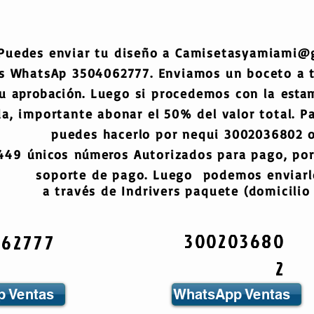
Puedes enviar tu diseño a
Camisetasyamiami@
s WhatsAp 3504062777. Enviamos un boceto a
tu
aprobación
. Luego si procedemos con la
esta
a, importante abonar el 50% del valor total. Pa
puedes hacerlo por nequi 3002036802 o
6449
únicos
números
Autorizados para pago, por
soporte de pago. Luego podemos enviarlo
a través de Indrivers paquete (domicilio 
300203680
062777
2
 Ventas
WhatsApp Ventas