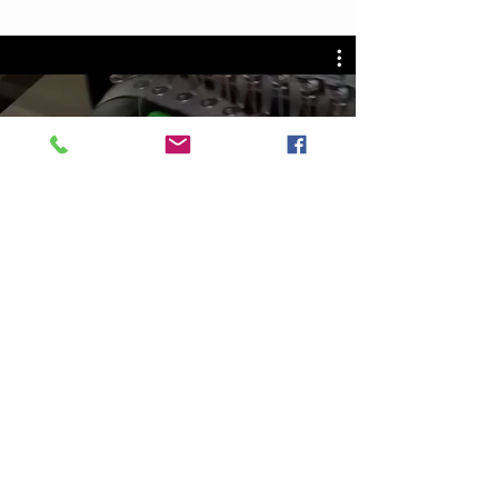
Bordado sobre Gorra
Mirar ahora
Puntada por puntada damos a
nuestros bordados las mejores
hebras textiles, que nos
permitan ser competitivos en el
mercado, ofreciendo buenos
precios, sin perder la calidad y