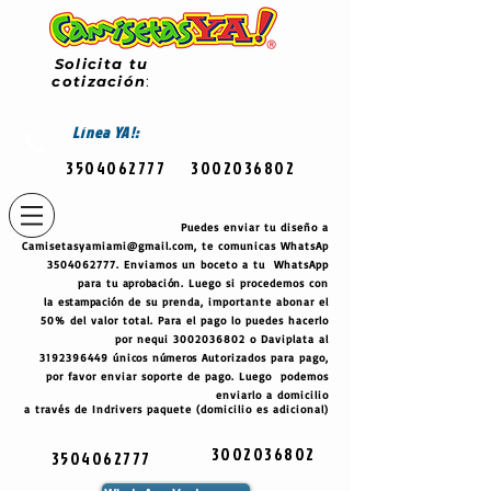
Solicita tu
cotización
:
Línea
YA!:
3504062777
3002036802
Puedes enviar tu diseño a
Camisetasyamiami@gmail.com
, te comunicas WhatsAp
3504062777
. Enviamos un boceto a tu WhatsApp
para tu
aprobación
. Luego si procedemos con
la
estampación
de su prenda, importante abonar el
50% del valor total. Para el pago lo puedes hacerlo
por nequi
3002036802
o Daviplata al
3192396449
únicos
números
Autorizados para pago,
por favor enviar soporte de pago. Luego podemos
enviarlo a domicilio
a través de Indrivers paquete (domicilio es adicional)
3002036802
3504062777