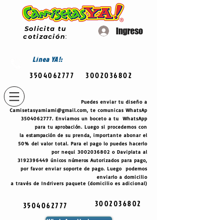
Solicita tu
Ingreso
cotización
:
Línea
YA!:
3504062777
3002036802
Puedes enviar tu diseño a
Camisetasyamiami@gmail.com
, te comunicas WhatsAp
3504062777
. Enviamos un boceto a tu WhatsApp
para tu
aprobación
. Luego si procedemos con
la
estampación
de su prenda, importante abonar el
50% del valor total. Para el pago lo puedes hacerlo
por nequi
3002036802
o Daviplata al
3192396449
únicos
números
Autorizados para pago,
por favor enviar soporte de pago. Luego podemos
enviarlo a domicilio
a través de Indrivers paquete (domicilio es adicional)
3002036802
3504062777