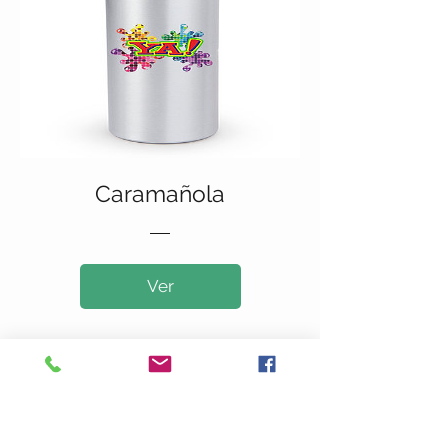
Caramañola
Ver