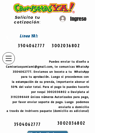
Solicita tu
Ingreso
cotización
:
Línea
YA!:
3504062777
3002036802
Puedes enviar tu diseño a
Camisetasyamiami@gmail.com
, te comunicas WhatsAp
3504062777
. Enviamos un boceto a tu WhatsApp
para tu
aprobación
. Luego si procedemos con
la
estampación
de su prenda, importante abonar el
50% del valor total. Para el pago lo puedes hacerlo
por nequi
3002036802
o Daviplata al
3192396449
únicos
números
Autorizados para pago,
por favor enviar soporte de pago. Luego podemos
enviarlo a domicilio
a través de Indrivers paquete (domicilio es adicional)
3002036802
3504062777