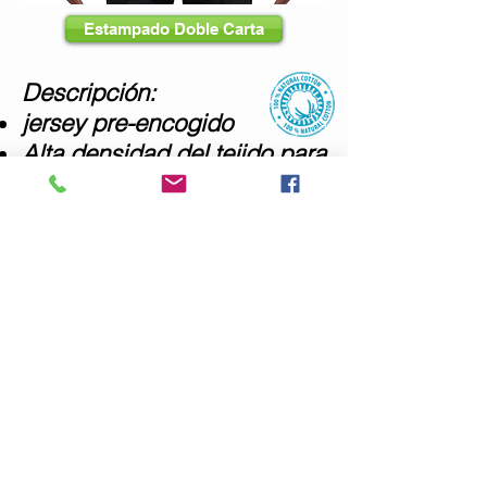
Estampado Doble Carta
Descripción:
jersey pre-encogido
Alta densidad del tejido para
una superficie de impresión
más pareja
Cuello V de 1,6 cm
Cinta tapacostura en cuello
y hombros
Costura de hombro hacia
enfrente
Doble puntada en mangas y
ruedo
Cuarto de vuelta para