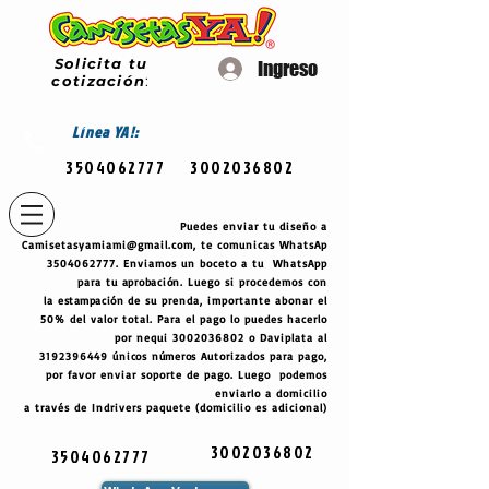
Solicita tu
Ingreso
cotización
:
Línea
YA!:
3504062777
3002036802
Puedes enviar tu diseño a
Camisetasyamiami@gmail.com
, te comunicas WhatsAp
3504062777
. Enviamos un boceto a tu WhatsApp
para tu
aprobación
. Luego si procedemos con
la
estampación
de su prenda, importante abonar el
50% del valor total. Para el pago lo puedes hacerlo
por nequi
3002036802
o Daviplata al
3192396449
únicos
números
Autorizados para pago,
por favor enviar soporte de pago. Luego podemos
enviarlo a domicilio
a través de Indrivers paquete (domicilio es adicional)
3002036802
3504062777