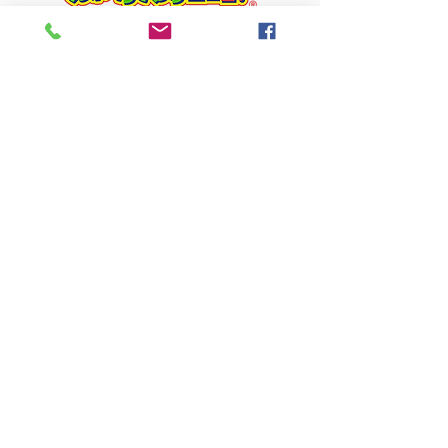
Productos
Nosotros
Contacto
Politica de Privacidad
Terminos y Condiciones
Blog
Envios y Devoluciones
Hemos cambiado somos tienda Virtual
servicio de atencion presencial Cra 19 # 66A
05 of 202
Cel.: 3504062777 o 3002036802
camisetasyamiami@gmail.com
Estamos atendiendo servicio presencial
Importante antes de ir a la tienda averiguar
disponibilidad
Lunes a Viernes 9:00 a.m. a 6:00 p.m.
Servicio Virtual de 6:00 a​. m. a 22: 00 p.m.
WhatsApp
JORNADA CONTINU
A
WhatsApp Ventas