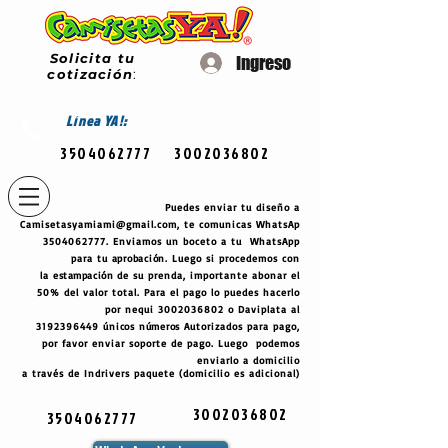
Solicita tu
Ingreso
cotización
:
Línea
YA!:
3504062777
3002036802
Puedes enviar tu diseño a
Camisetasyamiami@gmail.com
, te comunicas WhatsAp
3504062777
. Enviamos un boceto a tu WhatsApp
para tu
aprobación
. Luego si procedemos con
la
estampación
de su prenda, importante abonar el
50% del valor total. Para el pago lo puedes hacerlo
por nequi
3002036802
o Daviplata al
3192396449
únicos
números
Autorizados para pago,
por favor enviar soporte de pago. Luego podemos
enviarlo a domicilio
a través de Indrivers paquete (domicilio es adicional)
3002036802
3504062777