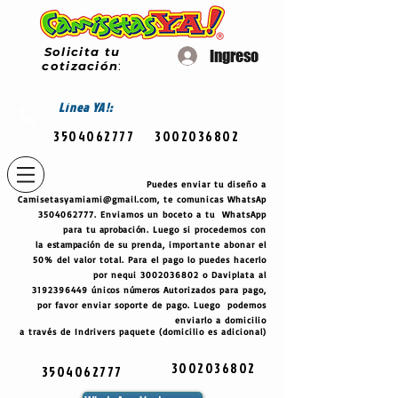
Solicita tu
Ingreso
cotización
:
Línea
YA!:
3504062777
3002036802
Puedes enviar tu diseño a
Camisetasyamiami@gmail.com
, te comunicas WhatsAp
3504062777
. Enviamos un boceto a tu WhatsApp
para tu
aprobación
. Luego si procedemos con
la
estampación
de su prenda, importante abonar el
50% del valor total. Para el pago lo puedes hacerlo
por nequi
3002036802
o Daviplata al
3192396449
únicos
números
Autorizados para pago,
por favor enviar soporte de pago. Luego podemos
enviarlo a domicilio
a través de Indrivers paquete (domicilio es adicional)
3002036802
3504062777