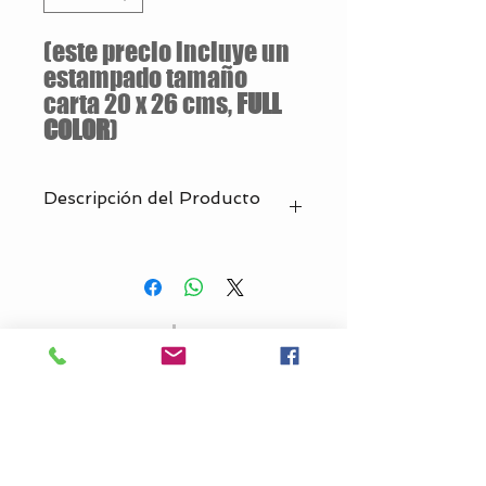
(este precio incluye un
estampado tamaño
carta 20 x 26 cms,
FULL
COLOR
)
Descripción del Producto
Estilo Clasico
160 gramos
100% Algodón
Tallas S/M/L/XL
Jersey pre-encogido
Silueta ajustada con costura lateral
Alta densidad del tejido para una
superficie de impresión más pareja
Cuello en rib de 1.3 cm a dos agujas sin
costura
Productos
Nosotros
Cinta tapacostura en cuello y hombros