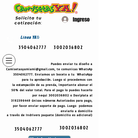
Solicita tu
Ingreso
cotización
:
Línea
YA!:
3504062777
3002036802
Puedes enviar tu diseño a
Camisetasyamiami@gmail.com
, te comunicas WhatsAp
3504062777
. Enviamos un boceto a tu WhatsApp
para tu
aprobación
. Luego si procedemos con
la
estampación
de su prenda, importante abonar el
50% del valor total. Para el pago lo puedes hacerlo
por nequi
3002036802
o Daviplata al
3192396449
únicos
números
Autorizados para pago,
por favor enviar soporte de pago. Luego podemos
enviarlo a domicilio
a través de Indrivers paquete (domicilio es adicional)
3002036802
3504062777