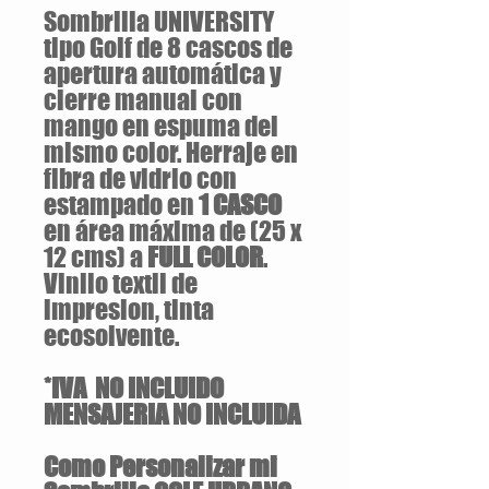
Sombrilla UNIVERSITY
tipo Golf de 8 cascos de
apertura automática y
cierre manual con
mango en espuma del
mismo color. Herraje en
fibra de vidrio con
estampado en
1 CASCO
en área máxima de (25 x
12 cms) a
FULL COLOR
.
Vinilo textil de
impresion, tinta
ecosolvente.
*IVA NO INCLUIDO
MENSAJERIA NO INCLUIDA
Como Personalizar mi