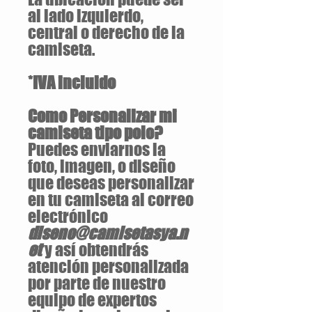
al lado izquierdo,
central o derecho de la
camiseta.
*IVA incluido
Como Personalizar mi
camiseta tipo polo?
Puedes enviarnos la
foto, imagen, o diseño
que deseas personalizar
en tu camiseta al correo
electrónico
diseno@camisetasya.n
et
y así obtendrás
atención personalizada
por parte de nuestro
equipo de expertos