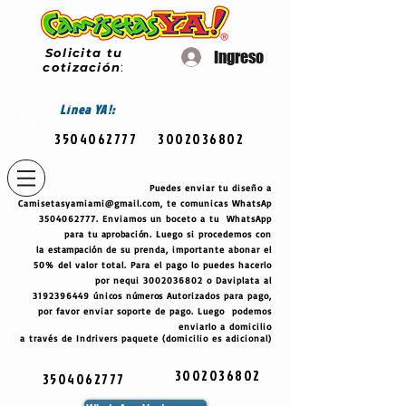
Solicita tu
Ingreso
cotización
:
Línea
YA!:
3504062777
3002036802
Puedes enviar tu diseño a
Camisetasyamiami@gmail.com
, te comunicas WhatsAp
3504062777
. Enviamos un boceto a tu WhatsApp
para tu
aprobación
. Luego si procedemos con
la
estampación
de su prenda, importante abonar el
50% del valor total. Para el pago lo puedes hacerlo
por nequi
3002036802
o Daviplata al
3192396449
únicos
números
Autorizados para pago,
por favor enviar soporte de pago. Luego podemos
enviarlo a domicilio
a través de Indrivers paquete (domicilio es adicional)
3002036802
3504062777