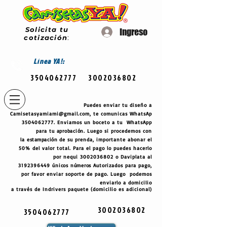
Solicita tu
Ingreso
cotización
:
Línea
YA!:
3504062777
3002036802
Puedes enviar tu diseño a
Camisetasyamiami@gmail.com
, te comunicas WhatsAp
3504062777
. Enviamos un boceto a tu WhatsApp
para tu
aprobación
. Luego si procedemos con
la
estampación
de su prenda, importante abonar el
50% del valor total. Para el pago lo puedes hacerlo
por nequi
3002036802
o Daviplata al
3192396449
únicos
números
Autorizados para pago,
por favor enviar soporte de pago. Luego podemos
enviarlo a domicilio
a través de Indrivers paquete (domicilio es adicional)
3002036802
3504062777