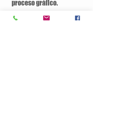
proceso gráfico.
Descuentos
a partir de
12 unidades
de la
misma camiseta
Descripción del Producto
Estilo Clásico
160 gramos / 100% Algodón
Jersey pre-encogido
Silueta ajustada con costura lateral
Doble puntada en mangas y ruedo
Tallas Disponibles: S / M / L / XL
Productos
Nosotros
Contacto
Politica de Privacidad