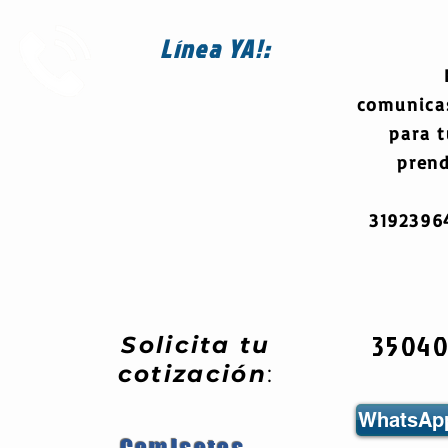
Línea
YA!:
comunica
para 
prend
319239
3504
Solicita tu
cotización
:
WhatsApp