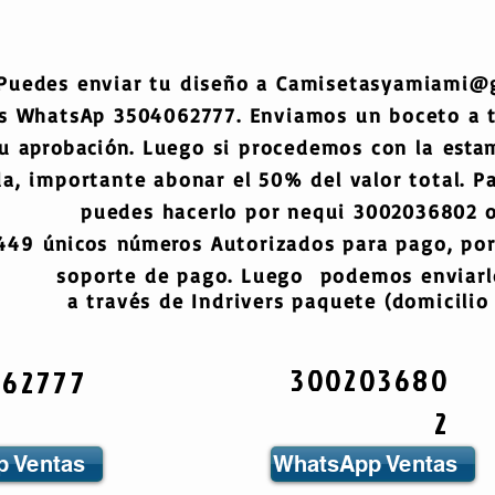
Puedes enviar tu diseño a
Camisetasyamiami@
s WhatsAp 3504062777. Enviamos un boceto a
tu
aprobación
. Luego si procedemos con la
esta
a, importante abonar el 50% del valor total. Pa
puedes hacerlo por nequi 3002036802 o
6449
únicos
números
Autorizados para pago, por
soporte de pago. Luego podemos enviarlo
a través de Indrivers paquete (domicilio 
300203680
062777
2
 Ventas
WhatsApp Ventas