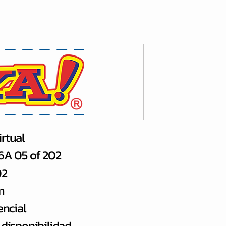
rtual
66A 05 of 202
02
m
encial
 disponibilidad