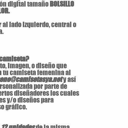
ón digital tamaño
BOLSILLO
LOR.
al lado izquierdo, central o
a.
 camiseta?
to, imagen, o diseño que
n tu camiseta femenina al
seno@camisetasya.net
y así
rsonalizada por parte de
ertos diseñadores los cuales
es y/o diseños para
o gráfico.
e
12 unidades
de la misma