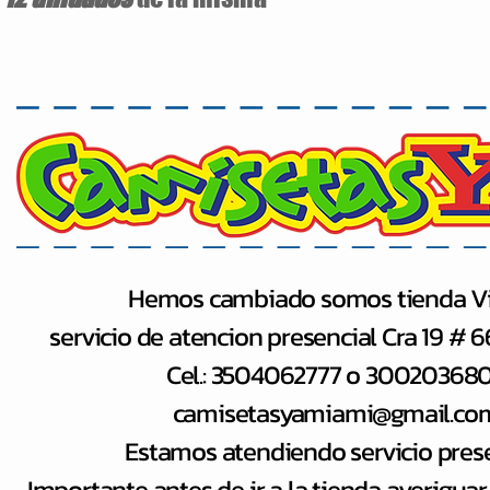
Hemos cambiado somos tienda Vi
servicio de atencion presencial Cra 19 # 
Cel.: 3504062777 o 30020368
camisetasyamiami@gmail.co
Estamos atendiendo servicio pres
Importante antes de ir a la tienda averiguar