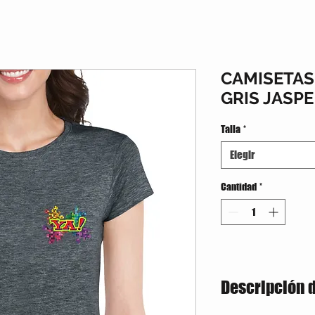
CAMISETA
GRIS JASPE
Talla
*
Elegir
Cantidad
*
Descripción 