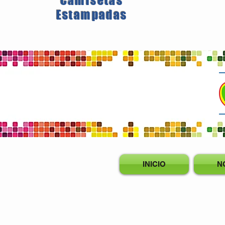
Camisetas
Estampadas
INICIO
N