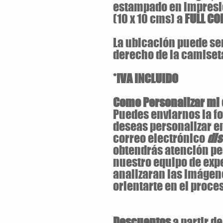
estampado en impresi
(10 x 10 cms) a
FULL CO
La ubicación puede ser 
derecho de la camiset
*IVA INCLUIDO
Como Personalizar mi
Puedes enviarnos la fo
deseas personalizar e
correo electrónico
di
obtendrás atención pe
nuestro equipo de exp
analizaran las imágen
orientarte en el proces
Descuentos
a partir d