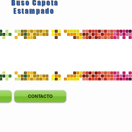
Buso Capota
Estampado
CONTACTO