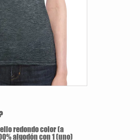
Estilo Clásico
160 gramos / 100% 
Jersey pre-encogid
Silueta ajustada con
Doble puntada en m
Tallas Disponibles: S / M 
?
llo redondo color (a
100% algodón con 1 (uno)