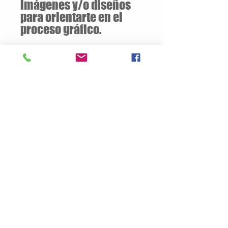
imágenes y/o diseños
para orientarte en el
proceso gráfico.
Descuentos
a partir de
12 unidades
de la
misma camiseta
Descripción del Producto
Estilo Clásico
160 gramos / 100% Algodón
Jersey pre-encogido
Silueta ajustada con costura lateral
Doble puntada en mangas y ruedo
Tallas Disponibles: S / M / L / XL