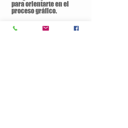
para orientarte en el
proceso gráfico.
Descuentos
a partir de
12 unidades
de la
misma camiseta
Descripción del Producto
Estilo Clásico
160 gramos / 100% Algodón
Jersey pre-encogido
Silueta ajustada con costura lateral
Doble puntada en mangas y ruedo
Tallas Disponibles: S / M / L / XL