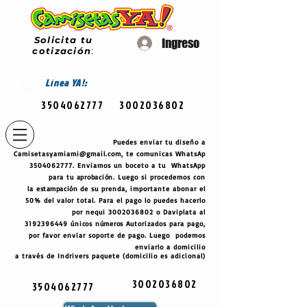
Solicita tu
Ingreso
cotización
:
Línea
YA!:
3504062777
3002036802
Puedes enviar tu diseño a
Camisetasyamiami@gmail.com
, te comunicas WhatsAp
3504062777
. Enviamos un boceto a tu WhatsApp
para tu
aprobación
. Luego si procedemos con
la
estampación
de su prenda, importante abonar el
50% del valor total. Para el pago lo puedes hacerlo
por nequi
3002036802
o Daviplata al
3192396449
únicos
números
Autorizados para pago,
por favor enviar soporte de pago. Luego podemos
enviarlo a domicilio
a través de Indrivers paquete (domicilio es adicional)
3002036802
3504062777