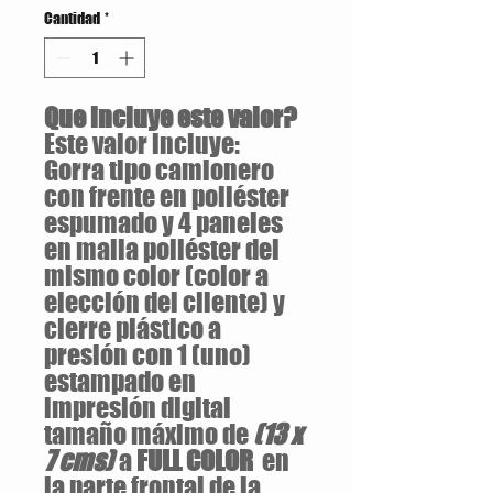
Cantidad
*
Que incluye este valor?
Este valor incluye:
Gorra tipo camionero
con frente en poliéster
espumado y 4 paneles
en malla poliéster del
mismo color (color a
elección del cliente) y
cierre plástico a
presión con 1 (uno)
estampado en
impresión digital
tamaño máximo de
(13 x
7 cms)
a
FULL COLOR
en
la parte frontal de la