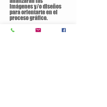
analizaran las
imágenes y/o diseños
para orientarte en el
proceso gráfico.
Descuentos
a partir de
12 unidades
de la
misma gorra.
Descripción del Producto
Gorra tipo camionero con frente en
poliéster espumado y 4 paneles
en poliéster-malla, todos del mismo color.
Botón forrado y cierre plastico a presión.
Área de marca:
Ancho: 13 cms