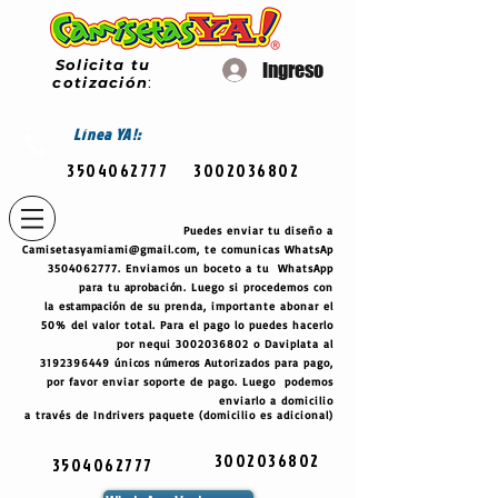
Solicita tu
Ingreso
cotización
:
Línea
YA!:
3504062777
3002036802
Puedes enviar tu diseño a
Camisetasyamiami@gmail.com
, te comunicas WhatsAp
3504062777
. Enviamos un boceto a tu WhatsApp
para tu
aprobación
. Luego si procedemos con
la
estampación
de su prenda, importante abonar el
50% del valor total. Para el pago lo puedes hacerlo
por nequi
3002036802
o Daviplata al
3192396449
únicos
números
Autorizados para pago,
por favor enviar soporte de pago. Luego podemos
enviarlo a domicilio
a través de Indrivers paquete (domicilio es adicional)
3002036802
3504062777